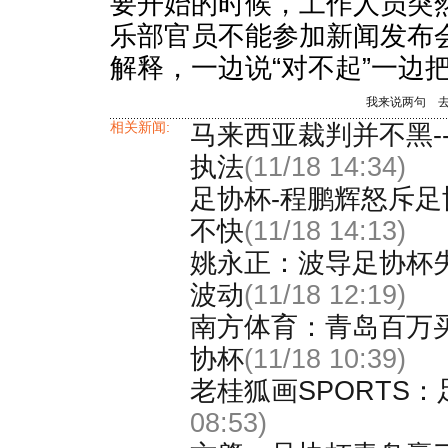
要开始的时候，工作人员突
乐部官员不能参加新闻发布
解释，一边说“对不起”一边把
我来说两句
相关新闻:
马来西亚裁判并不黑-
执法
(11/18 14:34)
足协杯-程鹏辉怒斥足
不快
(11/18 14:13)
姚永正：波导足协杯
波动
(11/18 12:19)
南方体育：青岛百万
协杯
(11/18 10:39)
老桂狐画SPORTS
08:53)