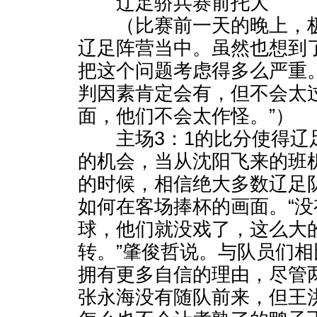
辽足骄兵赛前托大
（比赛前一天的晚上，极
辽足阵营当中。虽然也想到
把这个问题考虑得多么严重。
判因素肯定会有，但不会太
面，他们不会太作怪。”）
主场3：1的比分使得辽
的机会，当从沈阳飞来的班
的时候，相信绝大多数辽足
如何在客场捧杯的画面。“
球，他们就没戏了，这么大
转。”肇俊哲说。与队员们
拥有更多自信的理由，尽管
张永海没有随队前来，但王洪