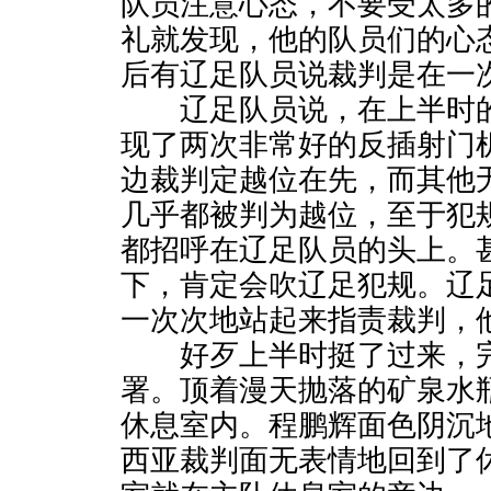
队员注意心态，不要受太多
礼就发现，他的队员们的心
后有辽足队员说裁判是在一
辽足队员说，在上半时的
现了两次非常好的反插射门
边裁判定越位在先，而其他
几乎都被判为越位，至于犯
都招呼在辽足队员的头上。
下，肯定会吹辽足犯规。辽
一次次地站起来指责裁判，
好歹上半时挺了过来，完
署。顶着漫天抛落的矿泉水
休息室内。程鹏辉面色阴沉
西亚裁判面无表情地回到了