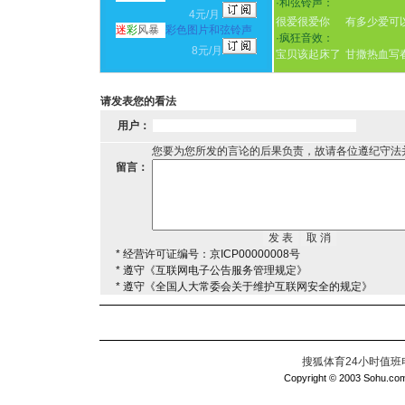
·
和弦铃声：
4元/月
很爱很爱你
有多少爱可
迷
彩
风暴
彩色图片和弦铃声
·
疯狂音效：
8元/月
宝贝该起床了
甘撒热血写
请发表您的看法
用户：
您要为您所发的言论的后果负责，故请各位遵纪守法
留言：
* 经营许可证编号：京ICP00000008号
* 遵守《互联网电子公告服务管理规定》
* 遵守《全国人大常委会关于维护互联网安全的规定》
搜狐体育24小时值班电话：
Copyright © 2003 Sohu.com I