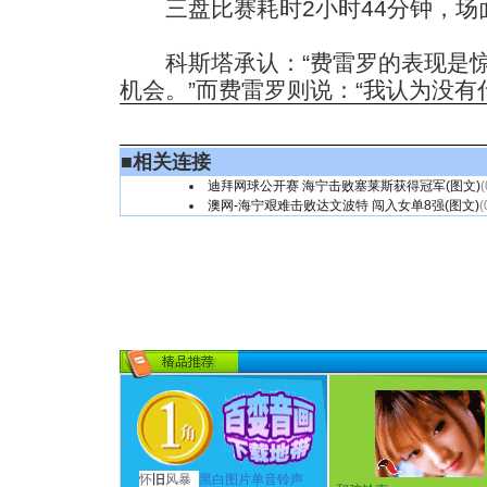
三盘比赛耗时2小时44分钟，场
科斯塔承认：“费雷罗的表现是惊
机会。”而费雷罗则说：“我认为没有
■
相关连接
迪拜网球公开赛 海宁击败塞莱斯获得冠军(图文)
(
澳网-海宁艰难击败达文波特 闯入女单8强(图文)
(
怀
旧
风暴
黑白图片单音铃声