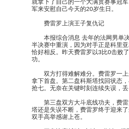
就拿下了自己的一个大满贯赛事冠军
军来安慰自己今天的20岁生日。
费雷罗上演王子复仇记
本报综合消息 去年的法网男单决
半决赛中重演，因为对手正是科里亚
恰好相反。昨天费雷罗以3比0击败
功。
双方打得难解难分。费雷罗一上来
拿下首盘。第二盘科斯塔找回状态，
抢七。无奈在关键时刻连续失误，丢
第三盘双方大斗底线功夫，费雷罗
塔还是失误不断，费雷罗终于迎来了
双手高举感谢上苍。