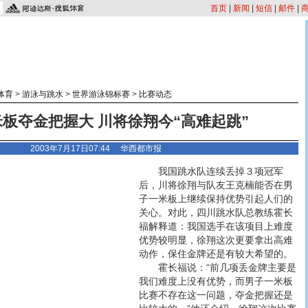
首页
|
新闻
|
短信
|
邮件
|
体育
>
游泳与跳水
>
世界游泳锦标赛
>
比赛动态
板夺金把握大 川将徐翔今“高难起跳”
2003年7月17日07:44
华西都市报
我国跳水队连续丢掉３项冠军
后，川将徐翔与队友王克楠能否在男
子一米板上继续保持优势引起人们的
关心。对此，四川跳水队总教练霍长
福解释道：我国选手在该项目上难度
优势较明显，徐翔这次更要拿出高难
动作，保住金牌还是有较大希望的。
霍长福说：“前几项丢金牌主要是
我们难度上没有优势，而男子一米板
比赛不存在这一问题，夺金把握还是