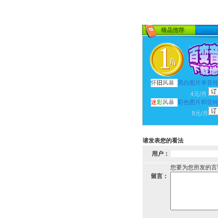
怀
旧
风暴
黑白图片单音
4元/月
迷
彩
风暴
彩色图片和弦
8元/月
请发表您的看法
用户：
您要为您所发的言
留言：