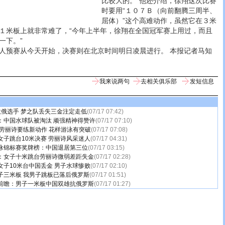
比较大的。”他还介绍，徐翔这次比赛
时要用“１０７Ｂ（向前翻腾三周半、
屈体）”这个高难动作，虽然它在３米
１米板上就非常难了，“今年上半年，徐翔在全国冠军赛上用过，而且
一下。”
预赛从今天开始，决赛则在北京时间明日凌晨进行。 本报记者马知
我来说两句
去相关俱乐部
发短信息
敌俄选手 梦之队丢失三金注定走低
(07/17 07:42)
：中国水球队被淘汰 顽强精神得赞许
(07/17 07:10)
:劳丽诗要练新动作 花样游泳有突破
(07/17 07:08)
女子跳台10米决赛 劳丽诗风采迷人
(07/17 04:31)
泳锦标赛奖牌榜：中国退居第三位
(07/17 03:15)
：女子十米跳台劳丽诗微弱差距失金
(07/17 02:28)
女子10米台中国丢金 男子水球惨败
(07/17 02:10)
子三米板 我男子跳板已落后俄罗斯
(07/17 01:51)
前瞻：男子一米板中国双雄抗俄罗斯
(07/17 01:27)