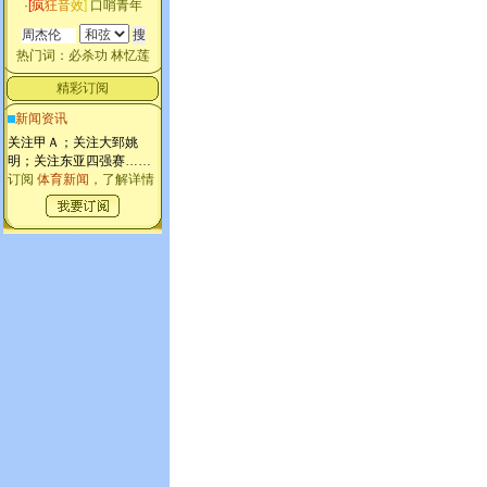
·
[
疯
狂
音
效
]
口哨青年
热门词：
必杀功
林忆莲
精彩订阅
新闻资讯
关注甲Ａ；关注大郅姚
明；关注东亚四强赛
……
订阅
体育新闻
，了解详情