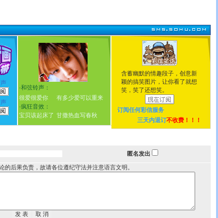
含蓄幽默的情趣段子，创意新
颖的搞笑图片，让你看了就想
铃声
·
和弦铃声：
笑，笑了还想笑。
很爱很爱你
有多少爱可以重来
铃声
·
疯狂音效：
订阅任何
彩信服务
宝贝该起床了
甘撒热血写春秋
三天内退订
不收费！！！
匿名发出
论的后果负责，故请各位遵纪守法并注意语言文明。