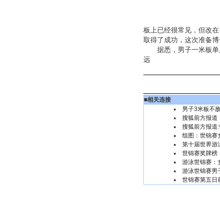
板上已经很常见，但改在
取得了成功，这次准备博
据悉，男子一米板单人
远
■
相关连接
男子3米板不
搜狐前方报道
搜狐前方报道
组图：世锦赛
第十届世界游
世锦赛奖牌榜
游泳世锦赛：
游泳世锦赛男
世锦赛第五日