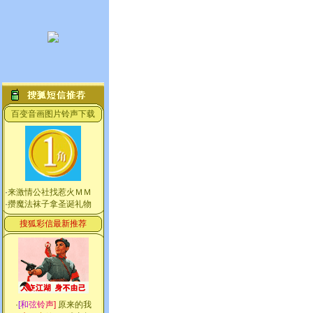
百变音画图片铃声下载
·
来激情公社找惹火ＭＭ
·
攒魔法袜子拿圣诞礼物
搜狐彩信最新推荐
·
[
和
弦
铃
声
]
原来的我