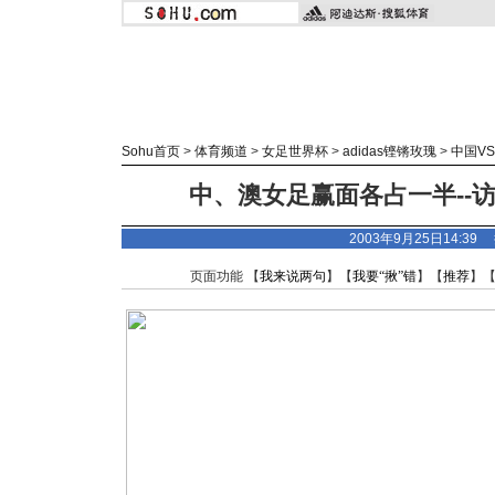
Sohu首页
>
体育频道
>
女足世界杯
>
adidas
铿锵玫瑰
>
中国V
中、澳女足赢面各占一半--访
2003年9月25日14:3
页面功能 【
我来说两句
】【
我要“揪”错
】【
推荐
】