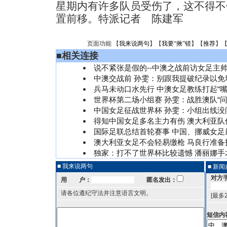
星期内有许多队员受伤了，这不得不
置前移。特派记者 陈建军
页面功能 【
我来说两句
】【
我要“揪”错
】【
推荐
】
■
相关连接
说不紧张是假的--中澳之战前访女足主
中澳交战前 孙雯：别跟我提破纪录以免
兵马未动口水先行 中澳女足教练打起“嘴
世界杯第二场小组赛 孙雯：战胜澳队“问
中国女足征战世界杯 孙雯：小组出线没
得知中国女足多名主力有伤 澳大利亚队
国际足联总结首轮赛事 中国、挪威女足
澳大利亚女足不会轻易缴枪 马良行准备
独家：打不了世界杯比较遗憾 潘丽娜手
■ 我来说两句
■ 新
对方
用 户：
匿名发出：
请各位遵纪守法并注意语言文明。
[最多
短信内