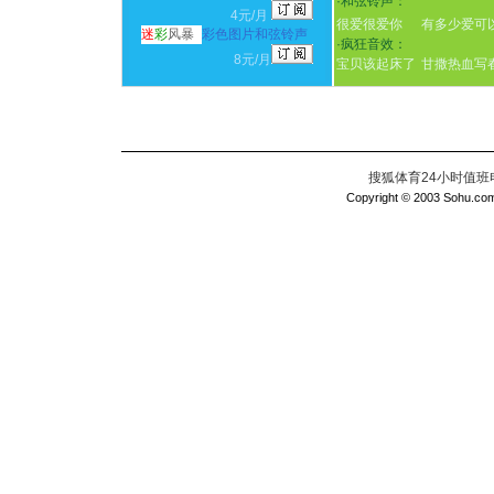
·
和弦铃声：
4元/月
很爱很爱你
有多少爱可
迷
彩
风暴
彩色图片和弦铃声
·
疯狂音效：
8元/月
宝贝该起床了
甘撒热血写
搜狐体育24小时值班电话：
Copyright © 2003 Sohu.com I