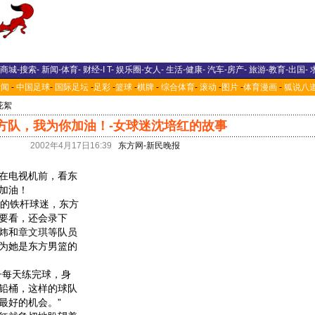
商城
-
搜索
-
新闻
-
体育
-
财经
-
I T
-
娱乐圈
-
女人
-
生活
-
健康
-
汽车
-
房产
-
旅游
-
教育
-
出国
-
新闻
-
中国足球
-
国际足坛
-
足彩
-
篮球
-
棋牌
-
综合体育
-
滚动
-
图片
-
体育漫画
-
狐说八
花絮
方队，我为你加油！-女球迷沈培红的故事
2002年4月17日16:39
东方网-新民晚报
在电视机前，看东
加油！
的铁杆球迷，东方
要看，还会录下
炜和
章文琪
等队员
为她是东方男篮的
每天练完球，身
铅桶，这样的球队
最好的机会。”