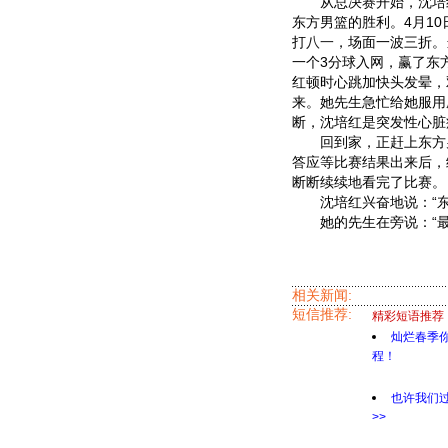
从总决赛开始，沈培
东方男篮的胜利。4月1
打
八一
，场面一波三折。
一个3分球入网，赢了东
红顿时心跳加快头发晕，
来。她先生急忙给她服用
断，沈培红是突发性心脏
回到家，正赶上东方男
答应等比赛结果出来后，
断断续续地看完了比赛。
沈培红兴奋地说：“东方
她的先生在旁说：“最
相关新闻:
短信推荐:
精彩短语推荐
灿烂春季
程！
也许我们
>>