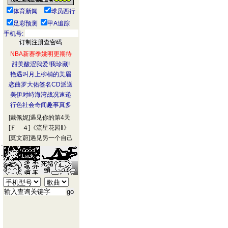
体育新闻
球员西行
足彩预测
甲A追踪
手机号:
NBA新赛季姚明更期待
甜美酸涩我爱!我珍藏!
艳遇叫月上柳梢的美眉
恋曲罗大佑签名CD派送
美伊对峙海湾战况速递
行色社会奇闻趣事真多
[戴佩妮]
遇见你的第4天
[Ｆ ４]
《流星花园Ⅱ》
[莫文蔚]
遇见另一个自己