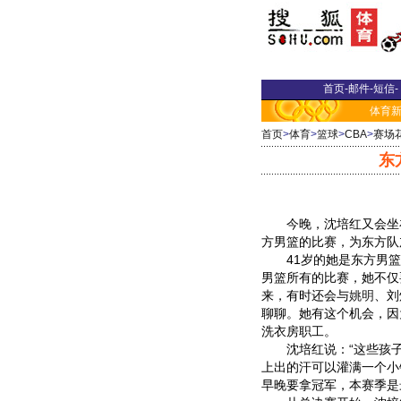
首页
-
邮件
-
短信
-
体育
首页
>
体育
>
篮球
>
CBA
>
赛场
东
今晚，沈培红又会坐
方男篮的比赛，为东方队
41岁的她是东方男篮
男篮所有的比赛，她不仅
来，有时还会与
姚明
、刘
聊聊。她有这个机会，因
洗衣房职工。
沈培红说：“这些孩子
上出的汗可以灌满一个小
早晚要拿冠军，本赛季是