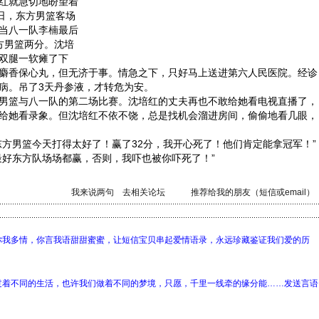
红就急切地盼望着
0日，东方男篮客场
当八一队
李楠
最后
方男篮两分。沈培
双腿一软瘫了下
麝香保心丸，但无济于事。情急之下，只好马上送进第六人民医院。经诊
病。吊了3天丹参液，才转危为安。
篮与八一队的第二场比赛。沈培红的丈夫再也不敢给她看电视直播了，
给她看录象。但沈培红不依不饶，总是找机会溜进房间，偷偷地看几眼，
男篮今天打得太好了！赢了32分，我开心死了！他们肯定能拿冠军！”
好东方队场场都赢，否则，我吓也被你吓死了！”
我来说两句
去相关论坛
推荐给我的朋友（短信或email）
你我多情，你言我语甜甜蜜蜜，让短信宝贝串起爱情语录，永远珍藏鉴证我们爱的历
过着不同的生活，也许我们做着不同的梦境，只愿，千里一线牵的缘分能……发送言语