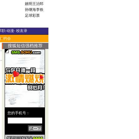
姚明
王治郅
孙继海
李铁
足球彩票
求职
-
动漫
-
校友录
道
-
约会
搜狐短信强档推荐