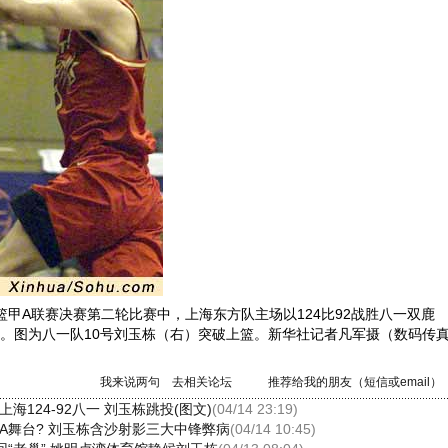
甲A联赛决赛第二轮比赛中，上海东方队主场以124比92战胜八一双鹿
1。图为八一队10号刘玉栋（右）突破上篮。新华社记者凡军摄（数码传
我来说两句
去相关论坛
推荐给我的朋友（短信或email）
上海124-92八一 刘玉栋跳投(图文)
(04/14 23:19)
BA舞台? 刘玉栋含沙射影三大中锋弊病
(04/14 10:45)