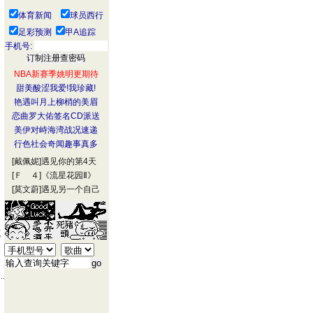
体育新闻
球员西行
足彩预测
甲A追踪
手机号:
NBA新赛季姚明更期待
甜美酸涩我爱!我珍藏!
艳遇叫月上柳梢的美眉
恋曲罗大佑签名CD派送
美伊对峙海湾战况速递
行色社会奇闻趣事真多
[戴佩妮]
遇见你的第4天
[Ｆ ４]
《流星花园Ⅱ》
[莫文蔚]
遇见另一个自己
真