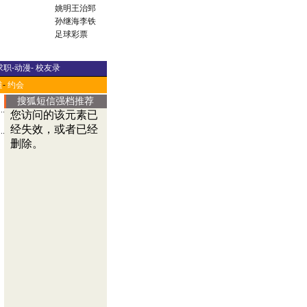
姚明
王治郅
孙继海
李铁
足球彩票
求职
-
动漫
-
校友录
道
-
约会
搜狐短信强档推荐