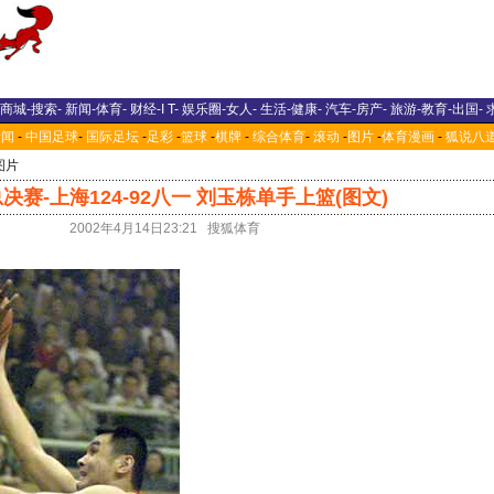
商城
-
搜索
-
新闻
-
体育
-
财经
-
I T
-
娱乐圈
-
女人
-
生活
-
健康
-
汽车
-
房产
-
旅游
-
教育
-
出国
-
新闻
-
中国足球
-
国际足坛
-
足彩
-
篮球
-
棋牌
-
综合体育
-
滚动
-
图片
-
体育漫画
-
狐说八
图片
总决赛-上海124-92八一 刘玉栋单手上篮(图文)
2002年4月14日23:21 搜狐体育