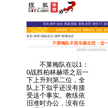
首页
-
邮件
-
短信
-
商城
-
搜索
-
新闻
-
体育
-
财经
-
I T
-
娱
体育新闻
-
中国足球
-
国际足坛
-
足彩
-
篮
首页
>
体育
>
国际足坛
>
德甲
>
联赛动态
不莱梅队不想乐极生悲：这
2002年11月28日15:2
不莱梅队在以1：
0战胜柏林赫塔之后一
下上升到第二位，全
队上下似乎还没有接
受这个事实。教练依
旧准时办公，没有任