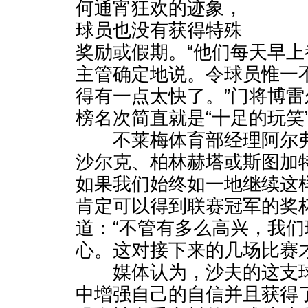
何通宵狂欢的迹象，
球员也没有获得特殊
奖励或假期。“他们每天早上
主管确定地说。令球员惟一
得有一点太快了。”门将博
榜名次简直就是“十足的玩笑
不莱梅体育部经理阿尔弗
沙尔克、柏林赫塔或斯图加
如果我们始终如一地继续这
肯定可以得到联赛冠军的奖
道：“不管有多么高兴，我
心。这对接下来的几场比赛
媒体认为，沙夫的这支球
中增强自己的自信并且获得