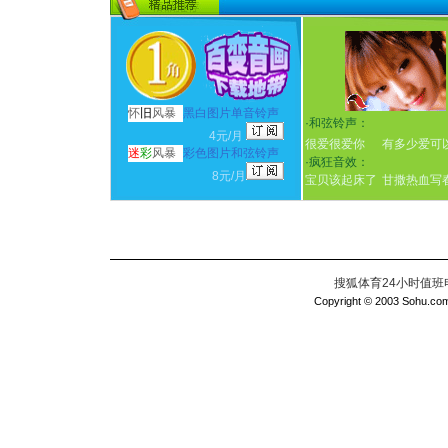
怀
旧
风暴
黑白图片单音铃声
·
和弦铃声：
4元/月
很爱很爱你
有多少爱可
迷
彩
风暴
彩色图片和弦铃声
·
疯狂音效：
8元/月
宝贝该起床了
甘撒热血写
搜狐体育24小时值班电话：
Copyright © 2003 Sohu.com I