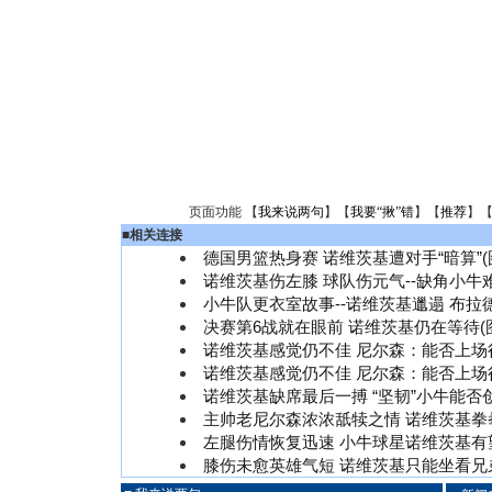
页面功能 【
我来说两句
】【
我要“揪”错
】【
推荐
】
■
相关连接
德国男篮热身赛 诺维茨基遭对手“暗算”(
诺维茨基伤左膝 球队伤元气--缺角小牛
小牛队更衣室故事--诺维茨基邋遢 布拉
决赛第6战就在眼前 诺维茨基仍在等待(
诺维茨基感觉仍不佳 尼尔森：能否上场
诺维茨基感觉仍不佳 尼尔森：能否上场
诺维茨基缺席最后一搏 “坚韧”小牛能否
主帅老尼尔森浓浓舐犊之情 诺维茨基拳
左腿伤情恢复迅速 小牛球星诺维茨基有
膝伤未愈英雄气短 诺维茨基只能坐看兄