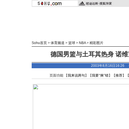
Sohu首页
>
体育频道
>
篮球
>
NBA
>
精彩图片
德国男篮与土耳其热身 诺维
2003年8月16日16:2
页面功能 【
我来说两句
】【
我要“揪”错
】【
推荐
】