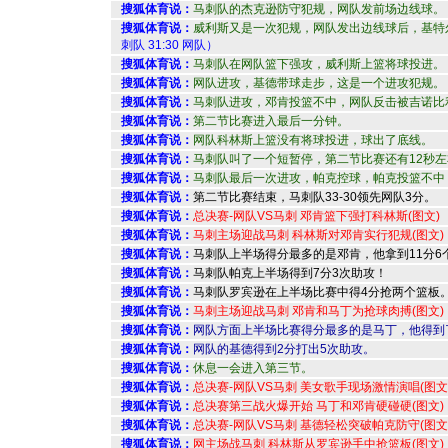
搜狐体育说：
马刺队的杰克逊防守犯规，网队发前场边线球。
搜狐体育说：
威利斯又是一次犯规，网队发出边线球后，基特
刺队 31:30 网队）
搜狐体育说：
马刺队在网队篮下强攻，威利斯上篮将球投进。
搜狐体育说：
网队进攻，基德带球走步，这是一个进攻犯规。
搜狐体育说：
马刺队进攻，邓肯投篮不中，网队反击被吉诺比
搜狐体育说：
第二节比赛进入最后一分钟。
搜狐体育说：
网队科林斯上篮没有将球投进，球出了底线。
搜狐体育说：
马刺队叫了一个短暂停，第二节比赛还有12秒左
搜狐体育说：
马刺队最后一次进攻，帕克控球，帕克投篮不中
搜狐体育说：
第二节比赛结束，马刺队33-30领先网队3分。
搜狐体育说：
总决赛-网队VS马刺 邓肯篮下强打科林斯(图文)
搜狐体育说：
马刺主场迎战马刺 科林斯对邓肯实行犯规(图文)
搜狐体育说：
马刺队上半场得分最多的是邓肯，他拿到11分6
搜狐体育说：
马刺队帕克上半场得到7分3次助攻！
搜狐体育说：
马刺队罗宾逊在上半场比赛中得4分抢两个篮板
搜狐体育说：
马刺主场迎战马刺 邓肯和马丁为抢球肉搏(图文)
搜狐体育说：
网队方面上半场比赛得分最多的是马丁，他得到了
搜狐体育说：
网队的基德得到2分打出5次助攻。
搜狐体育说：
休息一会进入第三节。
搜狐体育说：
总决赛-网队VS马刺 美女歌手现场激情演唱(图文
搜狐体育说：
总决赛第三战火爆开始 马丁和邓肯硬碰硬(图文)
搜狐体育说：
总决赛-网队VS马刺 基德轻松突破帕克防守(图文
搜狐体育说：
网主场战马刺 科林斯从罗宾逊手中抢篮板(图文)