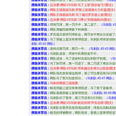
搜狐体育说：
网队叫暂停，第三节比赛还有5分56秒。
（马刺队
搜狐体育说：
总决赛-网队VS马刺 马丁上篮“箭步如飞”(图文)
搜狐体育说：
网队主场迎战马刺 罗斯上篮基德大力封盖(图文)
搜狐体育说：
网队主场迎战马刺 马丁越过罗宾逊上篮(图文)
搜狐体育说：
总决赛-网队VS马刺 “J博士”到现场助兴(图文)
搜狐体育说：
邓肯罚球，第一罚不中，第二进了。
（马刺队 41
搜狐体育说：
网队用穆托姆博换下科林斯。
搜狐体育说：
罗宾逊又获得罚球机会，两罚全中将比分反超了
搜狐体育说：
马丁突破上篮没有将球投进，马刺队邓肯发动快
刺队 45:42 网队）
搜狐体育说：
基特尔斯罚球，两罚一中。
（马刺队 45:43 网
搜狐体育说：
马刺队进攻，邓肯中距离投篮不中。
搜狐体育说：
网队进攻，马丁进攻时吉诺比利防守犯规。
（马刺
搜狐体育说：
马丁的罚球，第一罚进了，第二罚进了将比分追
搜狐体育说：
总决赛-网队VS马刺 邓肯越过非洲大山投篮(图文
搜狐体育说：
网队现在发前场边线球，第三节比赛还有3分20
搜狐体育说：
网队马丁双方扣篮得分。
（马刺队 45:47 网队）
搜狐体育说：
马刺对网第三战组图
搜狐体育说：
帕克突破上篮没有将球投进，马丁抢下篮板球。
搜狐体育说：
网队基德突破上篮将球投进。
（马刺队 45:49 
搜狐体育说：
马刺队叫了暂停，第三节还有2分35秒。
（马刺队
搜狐体育说：
总决赛-网队VS马刺 帕克传球“声东击西”(图文)
搜狐体育说：
马刺队在暂停后发前场边线球，球发出后帕克组
搜狐体育说：
帕克的球被断掉，网队快攻，基德上篮将球投进