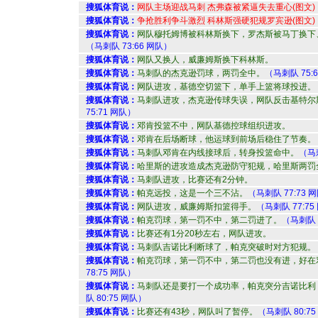
搜狐体育说：
网队主场迎战马刺 杰弗森被紧逼失去重心(图文)
搜狐体育说：
争抢胜利争斗激烈 科林斯强硬犯规罗宾逊(图文)
搜狐体育说：
网队穆托姆博被科林斯换下，罗杰斯被马丁换下
（马刺队 73:66 网队）
搜狐体育说：
网队又换人，威廉姆斯换下科林斯。
搜狐体育说：
马刺队的杰克逊罚球，两罚全中。
（马刺队 75:
搜狐体育说：
网队进攻，基德空切篮下，单手上篮将球投进。
搜狐体育说：
马刺队进攻，杰克逊传球失误，网队反击基特尔
75:71 网队）
搜狐体育说：
邓肯投篮不中，网队基德控球组织进攻。
搜狐体育说：
邓肯在后场断球，他运球到前场后稳住了节奏。
搜狐体育说：
马刺队邓肯在内线接球后，转身投篮命中。
（马刺
搜狐体育说：
哈里斯的进攻造成杰克逊防守犯规，哈里斯两罚
搜狐体育说：
马刺队进攻，比赛还有2分钟。
搜狐体育说：
帕克远投，这是一个三不沾。
（马刺队 77:73 
搜狐体育说：
网队进攻，威廉姆斯扣篮得手。
（马刺队 77:75
搜狐体育说：
帕克罚球，第一罚不中，第二罚进了。
（马刺队 
搜狐体育说：
比赛还有1分20秒左右，网队进攻。
搜狐体育说：
马刺队吉诺比利断球了，帕克突破时对方犯规。
搜狐体育说：
帕克罚球，第一罚不中，第二罚也没有进，好在
78:75 网队）
搜狐体育说：
马刺队还是要打一个成功率，帕克突分吉诺比利
队 80:75 网队）
搜狐体育说：
比赛还有43秒，网队叫了暂停。
（马刺队 80:7