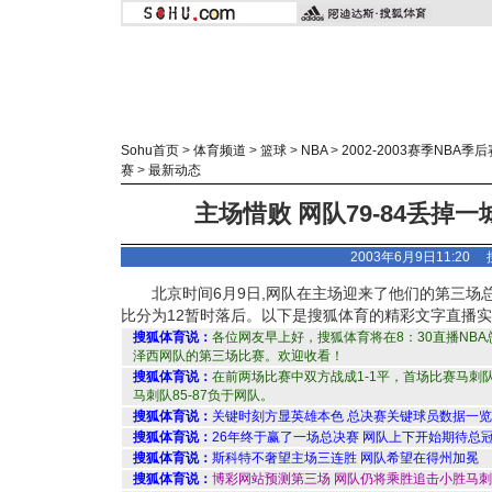
Sohu首页
>
体育频道
>
篮球
>
NBA
>
2002-2003赛季NBA季后
赛
>
最新动态
主场惜败 网队79-84丢掉
2003年6月9日11:20
北京时间6月9日,网队在主场迎来了他们的第三场总决
比分为12暂时落后。以下是搜狐体育的精彩文字直播
搜狐体育说：
各位网友早上好，搜狐体育将在8：30直播NB
泽西网队的第三场比赛。欢迎收看！
搜狐体育说：
在前两场比赛中双方战成1-1平，首场比赛马刺队
马刺队85-87负于网队。
搜狐体育说：
关键时刻方显英雄本色 总决赛关键球员数据一览
搜狐体育说：
26年终于赢了一场总决赛 网队上下开始期待总
搜狐体育说：
斯科特不奢望主场三连胜 网队希望在得州加冕
搜狐体育说：
博彩网站预测第三场 网队仍将乘胜追击小胜马刺