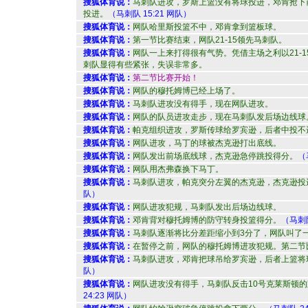
搜狐体育说：
马刺队进攻，罗斯上篮没有将球投进，邓肯抢下
投进。
（马刺队 15:21 网队）
搜狐体育说：
网队哈里斯投篮不中，邓肯拿到篮板球。
搜狐体育说：
第一节比赛结束，网队21-15领先马刺队。
搜狐体育说：
网队一上来打得很有气势。凭借主场之利以21-
刺队显得有些紧张，失误非常多。
搜狐体育说：
第二节比赛开始！
搜狐体育说：
网队的穆托姆博已经上场了。
搜狐体育说：
马刺队进攻没有得手，现在网队进攻。
搜狐体育说：
网队的队员进攻走步，现在马刺队发后场边线球
搜狐体育说：
帕克组织进攻，罗斯传球给罗宾逊，后者中投不
搜狐体育说：
网队进攻，马丁的球被杰克逊打出底线。
搜狐体育说：
网队发出前场底线球，杰克逊急停跳投得分。
（
搜狐体育说：
网队用杰弗森换下马丁。
搜狐体育说：
马刺队进攻，帕克突分左翼的杰克逊，杰克逊投
队）
搜狐体育说：
网队进攻犯规，马刺队发出后场边线球。
搜狐体育说：
邓肯背对穆托姆博的防守转身投篮得分。
（马刺队
搜狐体育说：
马刺队逐渐将比分差距缩小到3分了，网队叫了
搜狐体育说：
在暂停之前，网队的穆托姆博进攻犯规。第二节比
搜狐体育说：
马刺队进攻，邓肯把球吊给罗宾逊，后者上篮将
队）
搜狐体育说：
网队进攻没有得手，马刺队反击10号克莱斯顿
24:23 网队）