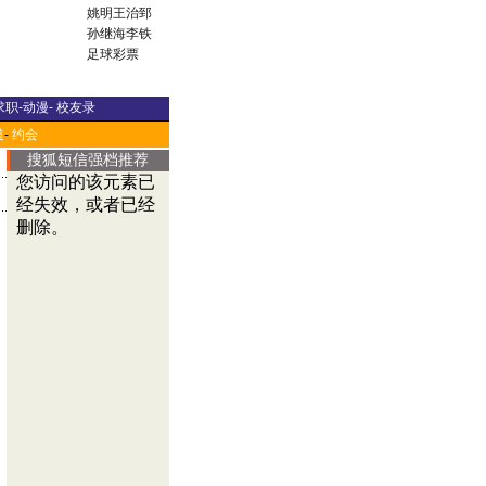
姚明
王治郅
孙继海
李铁
足球彩票
求职
-
动漫
-
校友录
道
-
约会
搜狐短信强档推荐