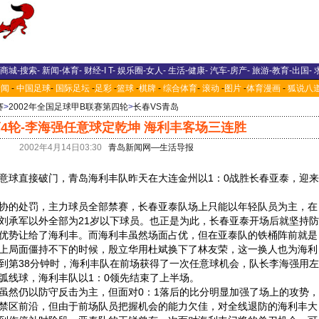
商城
-
搜索
-
新闻
-
体育
-
财经
-
I T
-
娱乐圈
-
女人
-
生活
-
健康
-
汽车
-
房产
-
旅游
-
教育
-
出国
-
新闻
-
中国足球
-
国际足坛
-
足彩
-
篮球
-
棋牌
-
综合体育
-
滚动
-
图片
-
体育漫画
-
狐说八
赛
>
2002年全国足球甲B联赛第四轮
>
长春VS青岛
第4轮-李海强任意球定乾坤 海利丰客场三连胜
2002年4月14日03:30
青岛新闻网—生活导报
球直接破门，青岛海利丰队昨天在大连金州以1：0战胜长春亚泰，迎来
。
的处罚，主力球员全部禁赛，长春亚泰队场上只能以年轻队员为主，在
刘承军以外全部为21岁以下球员。也正是为此，长春亚泰开场后就坚持防
优势让给了海利丰。而海利丰虽然场面占优，但在亚泰队的铁桶阵前就是
上局面僵持不下的时候，殷立华用杜斌换下了林友荣，这一换人也为海利
到第38分钟时，海利丰队在前场获得了一次任意球机会，队长李海强用左
弧线球，海利丰队以1：0领先结束了上半场。
然仍以防守反击为主，但面对0：1落后的比分明显加强了场上的攻势，
禁区前沿，但由于前场队员把握机会的能力欠佳，对全线退防的海利丰大