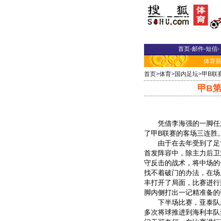
首页
-
邮件
-
短信
-
体育
首页
>
体育
>
国内足坛
>
甲B联
甲B
凭借李海强的一脚任意
了甲B联赛的客场三连胜
由于在去年受到了足协
首发阵容中，除主力后卫
守反击的战术，将中场的
找不着破门的办法，在场
丰打开了局面，比赛进行
脚内侧打出一记精准备的
下半场比赛，亚泰队虽
多次将球推进到海利丰队