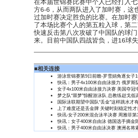
在本届世锦赛比赛中个人已经打入七
方6-6，从而两队进入了加时赛，
过加时赛决定胜负的比赛。在加时赛
了本场比赛个人的第五粒入球，第二
快速反击第八次攻破了中国队的球门
来。目前中国队四战皆负，进16球失
■
相关连接
游泳世锦赛第9日前瞻-罗雪娟角逐女子1
快讯：男子4x100米自由泳接力 俄罗
女子4x100米自由泳接力决赛 美国夺
梦之队“噩梦”惊醒游泳队 总教练赵戈低
国际泳联期望中国队“丢金”这样跳水才
上了难度还是丢金牌 关键时刻稳定性才
快讯-女子200米混合泳半决赛 周雅菲第
快讯：女子400米自由泳 德国选手摘金
快讯：男子400米自由泳决赛 澳洲名将