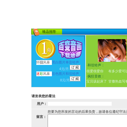
怀
旧
风暴
黑白图片单音铃声
·
和弦铃声：
4元/月
很爱很爱你
有多少爱可
迷
彩
风暴
彩色图片和弦铃声
·
疯狂音效：
8元/月
宝贝该起床了
甘撒热血写
请发表您的看法
用户：
您要为您所发的言论的后果负责，故请各位遵纪守法
留言：