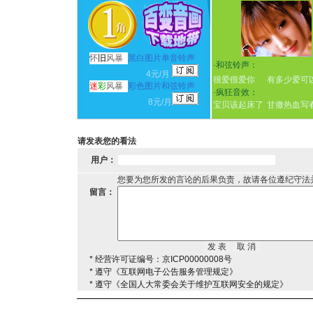
怀
旧
风暴
黑白图片单音铃声
·
和弦铃声：
4元/月
很爱很爱你
有多少爱可
迷
彩
风暴
彩色图片和弦铃声
·
疯狂音效：
8元/月
宝贝该起床了
甘撒热血写
请发表您的看法
用户：
您要为您所发的言论的后果负责，故请各位遵纪守法
留言：
* 经营许可证编号：京ICP00000008号
* 遵守《互联网电子公告服务管理规定》
* 遵守《全国人大常委会关于维护互联网安全的规定》