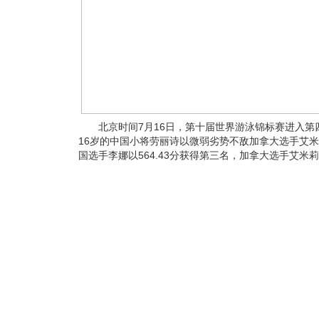
北京时间7月16日，第十届世界游泳锦标赛进入第四
16岁的中国小将劳丽诗以微弱劣势不敌加拿大选手艾米莉
国选手李娜以564.43分获得第三名，加拿大选手艾米莉埃