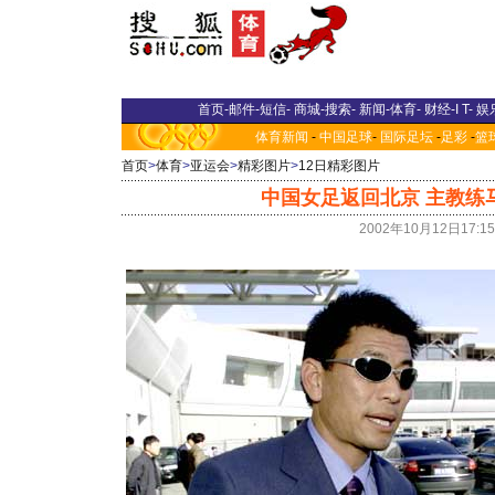
首页
-
邮件
-
短信
-
商城
-
搜索
-
新闻
-
体育
-
财经
-
I T
-
娱
体育新闻
-
中国足球
-
国际足坛
-
足彩
-
篮
首页
>
体育
>
亚运会
>
精彩图片
>
12日精彩图片
中国女足返回北京 主教练马
2002年10月12日17: