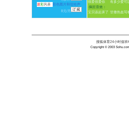
很爱很爱你
有多少爱可
迷
彩
风暴
彩色图片和弦铃声
·
疯狂音效：
8元/月
宝贝该起床了
甘撒热血写
搜狐体育24小时值班电话：
Copyright © 2003 Sohu.com I