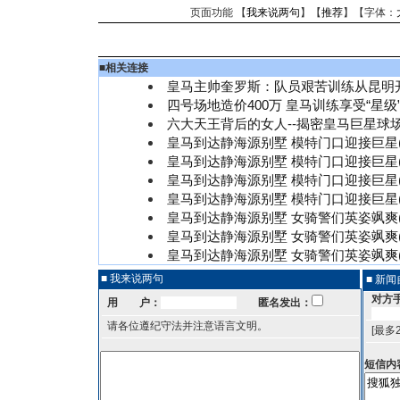
页面功能 【
我来说两句
】【
推荐
】【字体：
■
相关连接
皇马主帅奎罗斯：队员艰苦训练从昆明
四号场地造价400万 皇马训练享受“星级
六大天王背后的女人--揭密皇马巨星球
皇马到达静海源别墅 模特门口迎接巨星(
皇马到达静海源别墅 模特门口迎接巨星(
皇马到达静海源别墅 模特门口迎接巨星(
皇马到达静海源别墅 模特门口迎接巨星(
皇马到达静海源别墅 女骑警们英姿飒爽(
皇马到达静海源别墅 女骑警们英姿飒爽(
皇马到达静海源别墅 女骑警们英姿飒爽(
■ 我来说两句
■ 新
对方
用 户：
匿名发出：
请各位遵纪守法并注意语言文明。
[最多
短信内