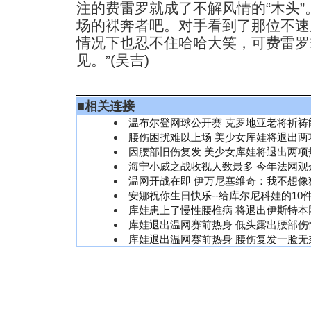
注的费雷罗就成了不解风情的“木头
场的裸奔者吧。对手看到了那位不速
情况下也忍不住哈哈大笑，可费雷罗
见。”(吴吉)
■
相关连接
温布尔登网球公开赛 克罗地亚老将祈祷
腰伤困扰难以上场 美少女库娃将退出两
因腰部旧伤复发 美少女库娃将退出两项
海宁小威之战收视人数最多 今年法网观
温网开战在即 伊万尼塞维奇：我不想像
安娜祝你生日快乐--给库尔尼科娃的10
库娃患上了慢性腰椎病 将退出伊斯特本
库娃退出温网赛前热身 低头露出腰部伤情
库娃退出温网赛前热身 腰伤复发一脸无奈