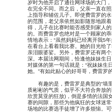
岁时为他开启了通往网球场的大门，
在完全不同。而之后，父亲一直在照
上指导和辅佐儿子。即使费雷罗的水
的范围，老父亲依然如影随形地跟着
得，儿子在比赛时能否感受到家人的
的。而费雷罗也绝对是一个顾家的乖
情地表示：“虽然妈妈已经离开我5
在看台上看着我比赛。她的目光给了
亲泪眼婆娑。另外，费雷罗还有两个
深。本届法网期间，恰逢他妹妹生日
对媒体的第一句话就是：“祝妹妹生
她。”有如此贴心的好哥哥，费雷罗
有趣的是，费雷罗是典型的“墙里
质彬彬的气质，似乎不大符合奔放的
欣赏莫亚的狂放)，倒是多情的法国
赛的间隙，那些为他疯狂的女球迷常
场地的比赛选手徒增了许多烦恼。可