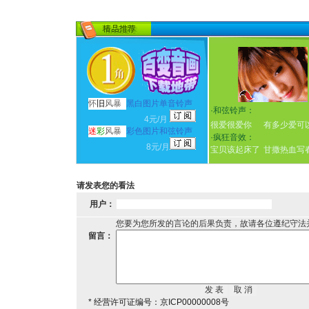
怀
旧
风暴
黑白图片单音铃声
·
和弦铃声：
4元/月
很爱很爱你
有多少爱可
迷
彩
风暴
彩色图片和弦铃声
·
疯狂音效：
8元/月
宝贝该起床了
甘撒热血写
请发表您的看法
用户：
您要为您所发的言论的后果负责，故请各位遵纪守法
留言：
* 经营许可证编号：京ICP00000008号