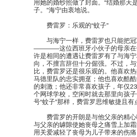
用她的婚纱照做了封面。“结婚那天
子。”海宁由衷地说。
费雷罗：乐观的“蚊子”
与海宁一样，费雷罗也只能把冠
————这位西班牙小伙子的母亲在
许是相同的遭遇让费雷罗有了与海宁
向，不擅言辞但十分倔强。不过，与
比，费雷罗还是很乐观的。他喜欢热
马德里队的忠实拥趸；他也喜欢酷酷
的刺激；他还非常喜欢孩子，年仅2
个网球学校，空闲时就去那里向孩子
号“蚊子”那样，费雷罗思维敏捷且有
费雷罗的开朗是与他父亲的精心
与父亲的罅隙使她丧母之痛雪上加霜
用关爱减轻了丧母为儿子带来的伤痛