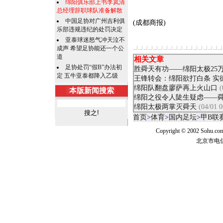
绵阳俱乐部上书李岚清
总经理辞职球队准备解散
中国足协对广州吉利俱
(成都商报)
乐部违规违纪的处罚决定
亚泰球迷怒气冲天泣不
成声 希望足协能还一个公
道
相关文章
足协处罚“假B”办法初
胜舜天有功——绵阳太极25
定 五牛亚泰都降入乙级
王锋转会：绵阳欲打白条 实
绵阳队翻盘廖萨再上火山口
(
本版新闻搜索
绵阳之役令人陡生疑虑——舜
绵阳太极两掌灭舜天
(04/01 0
首页
>
体育
>
国内足坛
>
甲B联
Copyright © 2002 Sohu.c
北京市电