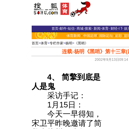
首页
-
邮件
-
短信
-
商城
-
搜索
-
新闻
-
体育
-
财经
-
I T
-
娱
体育新闻
-
中国足球
-
国际足坛
-
足彩
-
篮
首页
>
体育
>
专栏作家
>
杨明
>
《黑哨》
连载-杨明《黑哨》第十三章(
2002年9月13日09:
4、 简擎到底是
人是鬼
采访手记：
1月15日：
今天一早得知，
宋卫平昨晚邀请了简