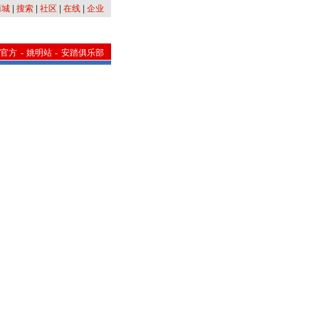
商城
|
搜索
|
社区
|
在线
|
企业
A官方
-
姚明站
-
安踏俱乐部