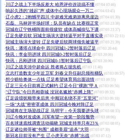
川辽之战上下半场反差大 哈恩评价连说搞不懂
·
(07/04 03:46)
响起久违的“雄起”声 成体中心现场观众一万二
·
(07/04 03:45)
辽小虎2：2抱憾平四川 中超难兄难弟游离悬崖边
·
(07/04 01:30)
石磊、马林评半场好球：队员有缺点 比赛很正常
·
(07/03 23:38)
冠城在辽宁铁桶阵面前很疲软 成体高喊徐弘下课
·
(07/03 23:37)
辽足先硬后软 冠城主场演大逆转逼平对手直播实录
·
(07/03 22:11)
冠城主场演大逆转 辽足先硬后软两球领先被逼平
·
(07/03 21:39)
快讯：潘塔点球命中 四川冠城1-2暂时落后辽足
·
(07/03 20:44)
快讯：李金羽进球 四川冠城0-2暂时落后辽足
·
(07/03 20:06)
快讯：吕刚进球 四川冠城0-1暂时落后辽宁队
·
(07/03 20:00)
川辽之战关涉中超命运 胜者将占据先机
·
(07/03 11:40)
立志打造数支少年近卫军 刘春义升任副总领衔梯队
·
(07/03 09:57)
想少赔给奥体一点钱 辽足希望体育局出面说情
·
(07/03 09:55)
辽足三元今日前将正式解约 辽足今日“裸跑”甲Ａ
·
(07/03 09:50)
“辽宁队”今日亮相蓉城 没冠名尴尬“赤膊上阵”
·
(07/03 09:32)
辽足设擂抚顺带来后患 中顺冠名绕不开“五里河”
·
(07/03 09:18)
一场“大战”密密罩成体 四川冠城今晚对阵辽足
·
(07/03 09:06)
冠城将在主场迎战辽足 马明宇：今天我要进头球
·
(07/03 08:33)
川辽今晚对攻成体 川军有望一改第一阶段颓势
·
(07/03 08:06)
百名球迷底线调查活动揭晓 冠城支持率只有23％
·
(07/03 08:01)
辽足诸位帅哥被“包围” 成都美眉“追杀”大羽
·
(07/03 07:30)
新冠名目前没有产生 辽小虎无奈“赤膊”出战
·
(07/03 07:12)