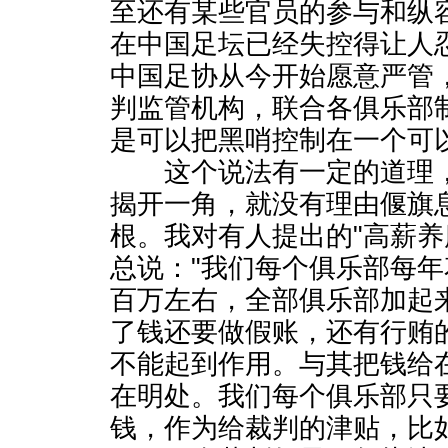
至还有某些官员的参与和纵
在中国足坛已经失控得让人
中国足协从今开始愿意严管
判监管机构，联合各俱乐部
是可以把黑哨控制在一个可
这个说法有一定的道理，
揭开一角，就没有理由偃旗
根。我对有人提出的"高薪养
总说："我们每个俱乐部每
百万左右，全部俱乐部加起
了钱还要做假账，还有行贿
不能起到作用。与其把钱给
在明处。我们每个俱乐部只
钱，作为给裁判的津贴，比