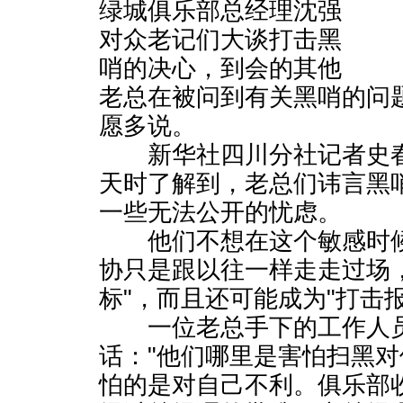
绿城俱乐部总经理沈强
对众老记们大谈打击黑
哨的决心，到会的其他
老总在被问到有关黑哨的问
愿多说。
新华社四川分社记者史春
天时了解到，老总们讳言黑
一些无法公开的忧虑。
他们不想在这个敏感时候
协只是跟以往一样走走过场
标"，而且还可能成为"打击
一位老总手下的工作人员
话："他们哪里是害怕扫黑
怕的是对自己不利。俱乐部