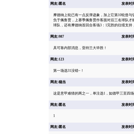
网友:匿名
发表时间: 
摩德纳上轮已有一点反弹迹象，加上它第10轮曾与
负于佩鲁贾，上赛季佩鲁贾作客面对后三名球队才
球队，还有摩德纳首回合客场3：1完胜的往绩支持
网友:987
发表时间: 
具可靠内部消息，亚特兰大毕胜！
网友:123
发表时间: 
第一场选31没错~！
网友:稳当
发表时间: 
这是意甲难猜的两之一，单注选1，如德甲三至四场
网友:匿名
发表时间: 
1
网友:匿名
发表时间: 