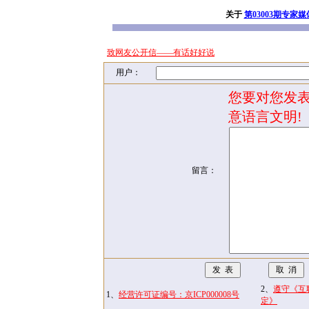
关于
第03003期专家媒
致网友公开信——有话好好说
用户：
您要对您发表
意语言文明!
留言：
2、
遵守《互
1、
经营许可证编号：京ICP000008号
定》