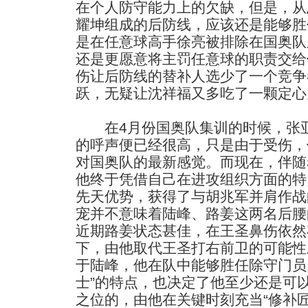
在个人防守能力上的欠缺，但是，从
耀坤组成的后防线，应该还是能够胜
是在任意球高手徐亮被排除在国奥队
还是更愿意将主罚任意球的职责交给
伤让后防线的替补人选少了一个竞争
跃，无疑让沈祥福又多吃了一颗定心
在4月份国奥队集训的时候，张亚
的呼声便已经很高，只是由于受伤，
对国奥队的最新感觉。而现在，伴随
他终于凭借自己在进攻组织方面的特
先天优势，获得了与胡兆军并肩作战
宠并不意味着陆峰、路姜这两名后腰
近期路姜状态甚佳，在王圣鼻伤依然
下，由他取代王圣打右前卫的可能性
于陆峰，他在队中能够胜任除守门员
士”的特点，也决定了他至少还是可
之位的，由他在关键时刻充当“修补