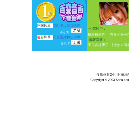
怀
旧
风暴
黑白图片单音铃声
·
和弦铃声：
4元/月
很爱很爱你
有多少爱可
迷
彩
风暴
彩色图片和弦铃声
·
疯狂音效：
8元/月
宝贝该起床了
甘撒热血写
搜狐体育24小时值班电话：
Copyright © 2003 Sohu.com I