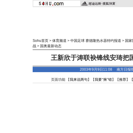
Sohu首页
>
体育频道
>
中国足球 赛德隆热水器特约报道
>
国家
战
>
国奥最新动态
王新欣于涛联袂锋线安琦把国
2003年9月9日11:08
南方日报
页面功能 【
我来说两句
】【
我要“揪”错
】【
推荐
】