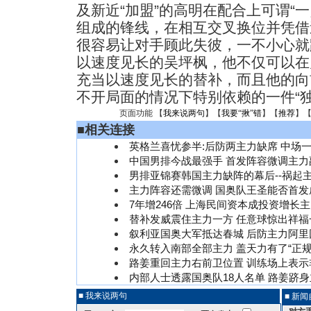
及新近“加盟”的高明在配合上可谓“
组成的锋线，在相互交叉换位并凭借
很容易让对手顾此失彼，一不小心就
以速度见长的吴坪枫，他不仅可以在
充当以速度见长的替补，而且他的向
不开局面的情况下特别依赖的一件“独
页面功能 【
我来说两句
】【
我要“揪”错
】【
推荐
】
■
相关连接
英格兰喜忧参半:后防两主力缺席 中场
中国男排今战最强手 首发阵容微调主力
男排亚锦赛韩国主力缺阵的幕后--祸起
主力阵容还需微调 国奥队王圣能否首发
7年增246倍 上海民间资本成投资增长
替补发威震住主力一方 任意球惊出祥福
叙利亚国奥大军抵达春城 后防主力阿里
永久转入南部全部主力 盖天力有了“正规
路姜重回主力右前卫位置 训练场上表示
内部人士透露国奥队18人名单 路姜跻
■ 我来说两句
■ 新