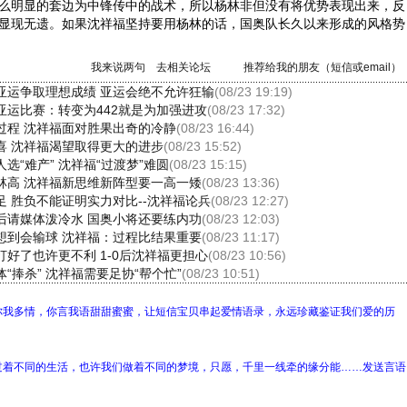
么明显的套边为中锋传中的战术，所以杨林非但没有将优势表现出来，反
显现无遗。如果沈祥福坚持要用杨林的话，国奥队长久以来形成的风格势
我来说两句
去相关论坛
推荐给我的朋友（短信或email）
亚运争取理想成绩 亚运会绝不允许狂输
(08/23 19:19)
亚运比赛：转变为442就是为加强进攻
(08/23 17:32)
过程 沈祥福面对胜果出奇的冷静
(08/23 16:44)
喜 沈祥福渴望取得更大的进步
(08/23 15:52)
选“难产” 沈祥福“过渡梦”难圆
(08/23 15:15)
林高 沈祥福新思维新阵型要一高一矮
(08/23 13:36)
足 胜负不能证明实力对比--沈祥福论兵
(08/23 12:27)
后请媒体泼冷水 国奥小将还要练内功
(08/23 12:03)
想到会输球 沈祥福：过程比结果重要
(08/23 11:17)
打好了也许更不利 1-0后沈祥福更担心
(08/23 10:56)
“捧杀” 沈祥福需要足协“帮个忙”
(08/23 10:51)
你我多情，你言我语甜甜蜜蜜，让短信宝贝串起爱情语录，永远珍藏鉴证我们爱的历
过着不同的生活，也许我们做着不同的梦境，只愿，千里一线牵的缘分能……发送言语