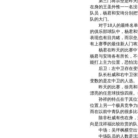
第三门将宗垒是昨天
在身的王圣外惟一一名没
队员，杨君和安琦分别把
队的大门。
对于18人的最终名单
的俱乐部球队中，杨君和
表现也有目共睹，而宗垒
有上赛季的最佳新人门将
杨君在昨天的比赛中首
杨君与安琦各有所长，不
能打上主力位置，恐怕沈
后卫：左中卫存在变
队长杜威和右中卫张耀
变数的是左中卫的人选。
昨天的比赛，徐亮和孙
漂亮的任意球技惊四座。
孙祥的特点在于其位置
位置上另一个极具竞争力
而在以前中青队的很多比
除非杜威有伤在身，沈
向是沈祥福比较欣赏的队
中场：吴坪枫横空出
中场队员的人数是沈家