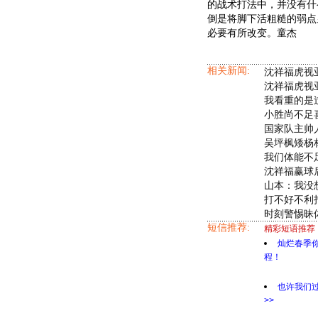
的战术打法中，并没有什
倒是将脚下活粗糙的弱点
必要有所改变。童杰
相关新闻:
沈祥福虎视
沈祥福虎视
我看重的是
小胜尚不足
国家队主帅人
吴坪枫矮杨
我们体能不
沈祥福赢球
山本：我没
打不好不利
时刻警惕昧体
短信推荐:
精彩短语推荐
灿烂春季
程！
也许我们
>>