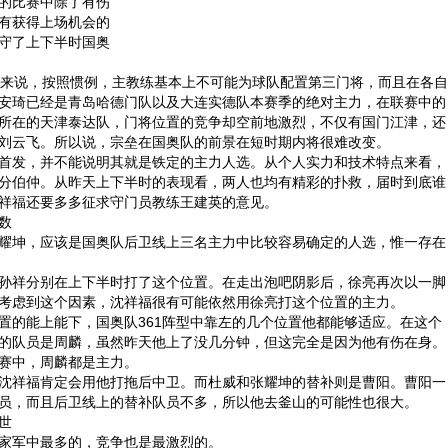
的比赛中除了有伤
有获得上场机会的
守了上下半时国奥
来说，按照惯例，主教练基本上不可能为球队配置第三门将，而且在各自
安琦已经是青岛哈德门队以及大连实德队本赛季的绝对主力，在联赛中的
所在的天津泰达队，门将位置的竞争却空前地激烈，不仅有国门江津，还
刘云飞。所以说，宗垒在国奥队的前景在短时期内将很难改变。
发，并不能说明其就是铁定的主力人选。从个人实力和技术特点来看，
分伯仲。从昨天上下半时的表现看，两人也均有精彩的扑救，届时到底谁
祥福还要多多征求守门员教练王建英的意见。
数
坤，应该是国奥队后卫线上三名主力中比较容易确定的人选，惟一存在
祥分别在上下半时打了这个位置。在走出泡吧阴影后，徐亮再次以一脚
考虑到这个因素，沈祥福很有可能依然用徐亮打这个位置的主力。
的能上能下，国奥队361阵型中靠左的几个位置他都能够适应。在这个
的队员是周麟，虽然昨天他上了没几分钟，但这完全是因为他有伤在身。
赛中，周麟都是主力。
祥福肯定会用他打拖后中卫。而杜威和张耀坤的替补则是曹阳。曹阳一
员，而且后卫线上的替补队员不多，所以他去釜山的可能性也很大。
世
军中最多的，竞争也是最激烈的。