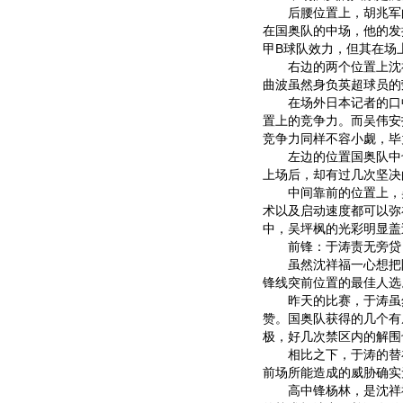
后腰位置上，胡兆军的
在国奥队的中场，他的发
甲B球队效力，但其在场
右边的两个位置上沈祥
曲波虽然身负英超球员的
在场外日本记者的口中
置上的竞争力。而吴伟安
竞争力同样不容小觑，毕
左边的位置国奥队中也
上场后，却有过几次坚决
中间靠前的位置上，吴坪
术以及启动速度都可以弥
中，吴坪枫的光彩明显盖
前锋：于涛责无旁贷
虽然沈祥福一心想把阵型
锋线突前位置的最佳人选
昨天的比赛，于涛虽然
赞。国奥队获得的几个有
极，好几次禁区内的解围
相比之下，于涛的替补
前场所能造成的威胁确实
高中锋杨林，是沈祥福