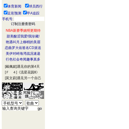
体育新闻
球员西行
足彩预测
甲A追踪
手机号:
NBA新赛季姚明更期待
甜美酸涩我爱!我珍藏!
艳遇叫月上柳梢的美眉
恋曲罗大佑签名CD派送
美伊对峙海湾战况速递
行色社会奇闻趣事真多
[戴佩妮]
遇见你的第4天
[Ｆ ４]
《流星花园Ⅱ》
[莫文蔚]
遇见另一个自己