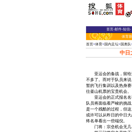
首页
-
邮件
-
短信
-
体育
首页
>
体育
>
国内足坛
>
国奥队
中日
亚运会的备战，留给
不多了。而对于队员来说
暂的飞行集训以及热身赛
往釜山机票的宝贵机会。
亚运会的正式报名名额
队员将面临着严峻的挑战
是一个残酷的过程，但这
或许可以从昨日的中日大
终名单看出一些端倪。
门将：宗垒机会无几