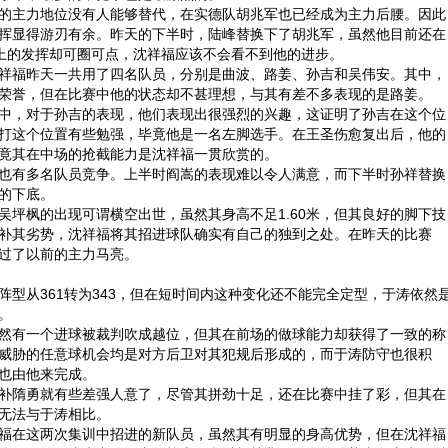
主力地位没有人能够替代，在实德队胡兆军也已经成为主力后腰。因此
挥显得游刃有余。昨天的下半时，陆峰替换下了胡兆军，虽然他目前还在
上的发挥却可圈可点，沈祥福应该不会看不到他的进步。
福昨天一共用了四名队员，分别是曲波、路姜、孙吉和吴伟安。其中，
荣誉，但在比赛中他的状态却不甚理想，与其有差不多表现的是路姜。
，对于孙吉的表现，他们表现出很强烈的兴趣，这证明了孙吉在这个位
打这个位置有些勉强，毕竟他是一名左脚选手。在王圣伤愈复出后，他的
竟其在中场的抢截能力是沈祥福一贯欣赏的。
有多名队员竞争。上半时阎嵩的表现难以令人满意，而下半时孙祥替换
的下底。
枫的出现可谓横空出世，虽然其身高不足1.60米，但其良好的脚下技
补其劣势，沈祥福将其招进球队确实有自己的独到之处。在昨天的比赛
过了以前的主力马亮。
从361转为343，但在短时间内这种变化还不能完全定型，于涛依然
。
有一个进球被裁判吹成越位，但其在前场的做球能力却获得了一致的称
威胁的任意球机会均是对方后卫对其犯规后形成的，而于涛防守也很积
也由他来完成。
隋勇就有些差强人意了，尽管其拼劲十足，还在比赛中挂了彩，但其在
无法与于涛相比。
在这两次集训中招进的新队员，虽然其有明显的身高优势，但在沈祥福