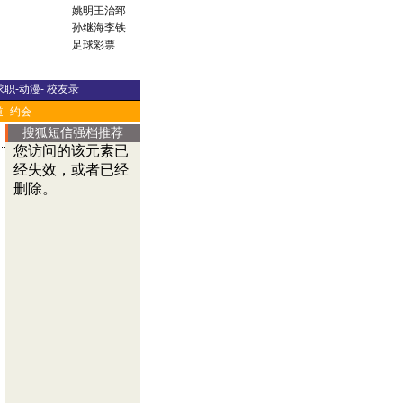
姚明
王治郅
孙继海
李铁
足球彩票
求职
-
动漫
-
校友录
道
-
约会
搜狐短信强档推荐