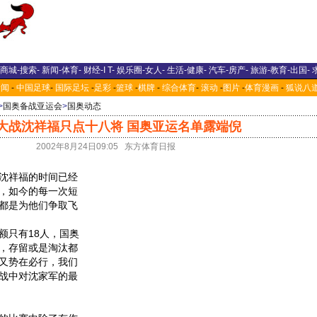
商城
-
搜索
-
新闻
-
体育
-
财经
-
I T
-
娱乐圈
-
女人
-
生活
-
健康
-
汽车
-
房产
-
旅游
-
教育
-
出国
-
新闻
-
中国足球
-
国际足坛
-
足彩
-
篮球
-
棋牌
-
综合体育
-
滚动
-
图片
-
体育漫画
-
狐说八
>
国奥备战亚运会
>
国奥动态
大战沈祥福只点十八将 国奥亚运名单露端倪
2002年8月24日09:05 东方体育日报
沈祥福的时间已经
，如今的每一次短
都是为他们争取飞
只有18人，国奥
，存留或是淘汰都
又势在必行，我们
战中对沈家军的最