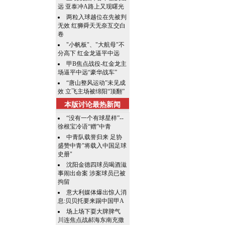
远 亚泰冲A路上又现曙光
两粒入球越位在先被判
无效 红狮舜天无奈互交白
卷
"小帆板"、"大航母"不
分高下 红金龙逼平中远
甲B焦点战役-红金龙主
场逼平中远“豪华战车”
“唐山整风运动”未见成
效 立飞主场被绵阳“顶翻”
本版讨论最热新闻
“没有一个有球星样”--
徐根宝冷语“赠”中青
中青队载誉归来 足协
盛赞中青"将载入中国足球
史册"
沈阳金德四球员喝酒滋
事闹出命案 涉案球员已被
拘留
意大利媒体爆出惊人消
息:贝贝托要来踢中国甲A
场上场下耍大牌脾气
川连焦点战郝海东南充撒