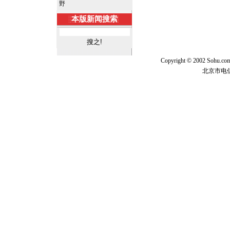
野
本版新闻搜索
Copyright © 2002 Sohu.c
北京市电