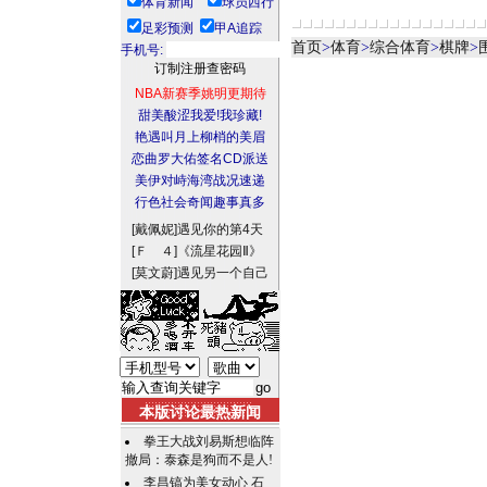
体育新闻
球员西行
足彩预测
甲A追踪
首页
>
体育
>
综合体育
>
棋牌
>
手机号:
NBA新赛季姚明更期待
甜美酸涩我爱!我珍藏!
艳遇叫月上柳梢的美眉
恋曲罗大佑签名CD派送
美伊对峙海湾战况速递
行色社会奇闻趣事真多
[戴佩妮]
遇见你的第4天
[Ｆ ４]
《流星花园Ⅱ》
[莫文蔚]
遇见另一个自己
本版讨论最热新闻
拳王大战刘易斯想临阵
撤局：泰森是狗而不是人!
李昌镐为美女动心 石