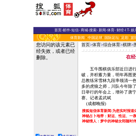
首页
-
邮件
-
短信
-
商城
-
搜索
-
新闻
-
体育
-
财经
-
I T
-
娱
体育新闻
-
中国足球
-
国际足坛
-
足彩
-
篮
首页
>
体育
>
综合体育
>
棋牌
>
在经
五牛围棋俱乐部近日进行了
破，并积蓄力量，明年再图
总教练宋雪林九段率领清一
多的虎狼之师，川队今年除
日举行的年会上，增补了唐宁
赛。记者孟武斌
(成都晚报)
搜狐短信体育新闻:为您实时报道
神秘占卜地带：财运、性运、一夜情..
神秘情人：梦中的神秘女郎随时