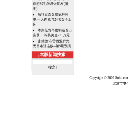
佛想和毛佳君做朋友(附
图)
疯狂泰森又爆疯狂性
史:一天内竟与24名女子上
床
本期足彩再度制造百万
富翁 一等奖奖金221万元
张慧德:布雷西亚群龙
无首难逃连败--第5期预测
本版新闻搜索
Copyright © 2002 Sohu.c
北京市电