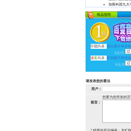
加斯科因九大
怀
旧
风暴
黑白图片单音
4元/月
迷
彩
风暴
彩色图片和弦
8元/月
请发表您的看法
用户：
您要为您所发的言
留言：
* 经营许可证编号：京ICP0