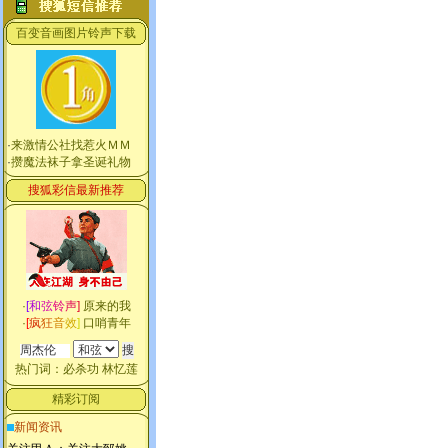
百变音画图片铃声下载
·
来激情公社找惹火ＭＭ
·
攒魔法袜子拿圣诞礼物
搜狐彩信最新推荐
·
[
和
弦
铃
声
]
原来的我
·
[
疯
狂
音
效
]
口哨青年
热门词：
必杀功
林忆莲
精彩订阅
新闻资讯