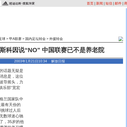
首页
|
新闻
|
短信
|
邮件
|
足球
>
甲A联赛
>
国内足坛转会
>
外援转会
斯科因说“NO” 中国联赛已不是养老院
2003年1月21日10:34 解放日报
的话题无疑是
消息是，这位
波导摇头，力
俱乐部“宽宏
格兰国家队中
兰最有天份的
脚挑球过人后
无数球迷心驰
了，35岁的他