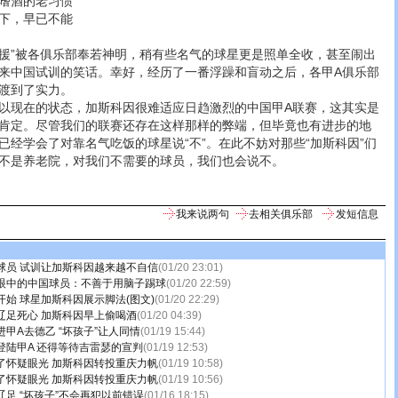
嗜酒的老习惯
下，早已不能
”被各俱乐部奉若神明，稍有些名气的球星更是照单全收，甚至闹出
来中国试训的笑话。幸好，经历了一番浮躁和盲动之后，各甲A俱乐部
渡到了实力。
现在的状态，加斯科因很难适应日趋激烈的中国甲A联赛，这其实是
肯定。尽管我们的联赛还存在这样那样的弊端，但毕竟也有进步的地
已经学会了对靠名气吃饭的球星说“不”。在此不妨对那些“加斯科因”们
不是养老院，对我们不需要的球员，我们也会说不。
我来说两句
去相关俱乐部
发短信息
球员 试训让加斯科因越来越不自信
(01/20 23:01)
眼中的中国球员：不善于用脑子踢球
(01/20 22:59)
始 球星加斯科因展示脚法(图文)
(01/20 22:29)
辽足死心 加斯科因早上偷喝酒
(01/20 04:39)
甲A去德乙 “坏孩子”让人同情
(01/19 15:44)
登陆甲A 还得等待吉雷瑟的宣判
(01/19 12:53)
了怀疑眼光 加斯科因转投重庆力帆
(01/19 10:58)
了怀疑眼光 加斯科因转投重庆力帆
(01/19 10:56)
足 “坏孩子”不会再犯以前错误
(01/16 18:15)