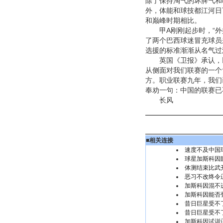
除了保持淘气的坏脾气和
外，体能和球技都江河日
和巅峰时期相比。
甲A刚刚起步时，“外援
了两个巴西球迷冒充球员
选援的标准渐渐从名气过
英国《卫报》承认，以
从侧面对我们联赛的一个
方。职业联赛九年，我们
奉劝一句：中国的联赛已
长风
■
相关连接
速度不及中国
球星加斯科因
体测结束比武开
恶习不改终令
加斯科因混不进
加斯科因能否
昔日巨星受不
昔日巨星受不
加斯科因试训辽