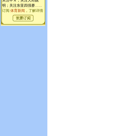
关注甲Ａ；关注大郅姚
明；关注东亚四强赛
……
订阅
体育新闻
，了解详情