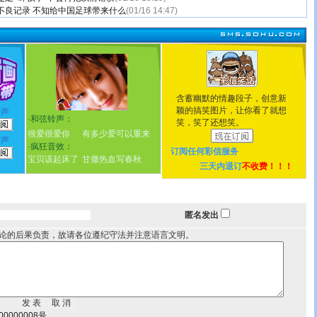
不良记录 不知给中国足球带来什么
(01/16 14:47)
含蓄幽默的情趣段子，创意新
颖的搞笑图片，让你看了就想
铃声
·
和弦铃声：
笑，笑了还想笑。
很爱很爱你
有多少爱可以重来
铃声
·
疯狂音效：
订阅任何
彩信服务
宝贝该起床了
甘撒热血写春秋
三天内退订
不收费！！！
匿名发出
论的后果负责，故请各位遵纪守法并注意语言文明。
0000008号