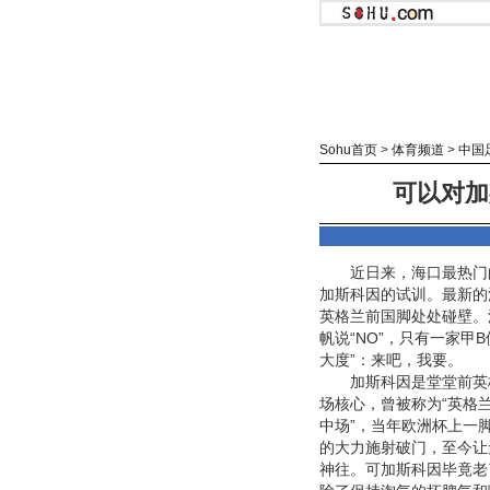
Sohu首页
>
体育频道
>
中国
可以对加
近日来，海口最热门
加斯科因的试训。最新的
英格兰前国脚处处碰壁。
帆说“NO”，只有一家甲B
大度”：来吧，我要。
加斯科因是堂堂前英
场核心，曾被称为“英格
中场”，当年欧洲杯上一
的大力施射破门，至今让
神往。可加斯科因毕竟老