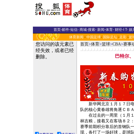
首页
-
邮件
-
短信
-
商城
-
搜索
-
新闻
-
体育
-
财经
-
I T
-
娱
体育新闻
-
中国足球
-
国际足坛
-
足彩
-
篮
首页
>
体育
>
篮球
>
CBA
>
赛事
巴特尔、
新华网北京１月１７日电（
队的核心黄春雄将角逐ＣＢ
在过去的一周里（１月１１
林吉粮，接着又在客场８２
赛季前期积分靠后的首钢队
现，各打了一场好球，是球