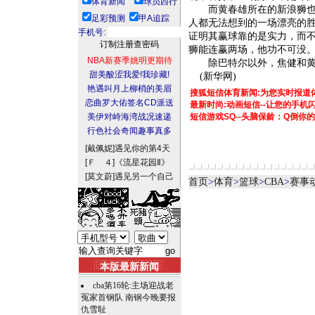
体育新闻
球员西行
而黄春雄所在的新浪狮也表
足彩预测
甲A追踪
人都无法想到的一场漂亮的
手机号:
证明其赢球靠的是实力，而
狮能连赢两场，他功不可没
NBA新赛季姚明更期待
除巴特尔以外，焦健和黄春
甜美酸涩我爱!我珍藏!
(新华网)
艳遇叫月上柳梢的美眉
搜狐短信体育新闻:为您实时报道
恋曲罗大佑签名CD派送
最新时尚:动画短信--让您的手
美伊对峙海湾战况速递
短信游戏SQ--头脑保龄：Q倒你
行色社会奇闻趣事真多
[戴佩妮]
遇见你的第4天
[Ｆ ４]
《流星花园Ⅱ》
[莫文蔚]
遇见另一个自己
首页
>
体育
>
篮球
>
CBA
>
赛事
本版最新新闻
cba第16轮:主场迎战老
冤家首钢队 南钢今晚要报
仇雪耻