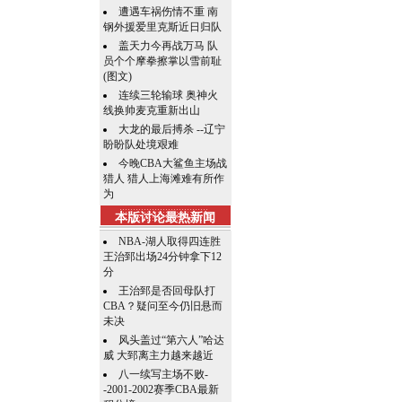
遭遇车祸伤情不重 南
钢外援爱里克斯近日归队
盖天力今再战万马 队
员个个摩拳擦掌以雪前耻
(图文)
连续三轮输球 奥神火
线换帅麦克重新出山
大龙的最后搏杀 --辽宁
盼盼队处境艰难
今晚CBA大鲨鱼主场战
猎人 猎人上海滩难有所作
为
本版讨论最热新闻
NBA-湖人取得四连胜
王治郅出场24分钟拿下12
分
王治郅是否回母队打
CBA？疑问至今仍旧悬而
未决
风头盖过“第六人”哈达
威 大郅离主力越来越近
八一续写主场不败-
-2001-2002赛季CBA最新