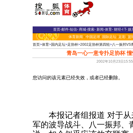
首页
-
邮件
-
短信
-
商城
-
搜索
-
新闻
-
体育
-
财经
-
I T
-
娱
体育新闻
-
中国足球
-
国际足坛
-
足彩
-
篮
首页
>
体育
>
国内足坛
>
足协杯
>
2002足协杯第四轮
>
八一振邦VS
青岛一心一意专扑足协杯 
2002年10月23日15:
本报记者组报道 对于从
军的波导战斗、八一振邦、