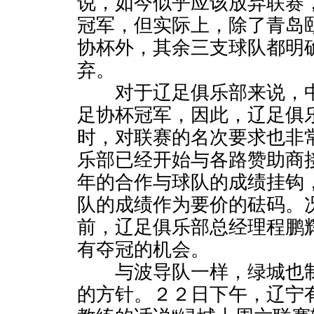
说，如今似乎应该放弃联赛
冠军，但实际上，除了青岛
协杯外，其余三支球队都明
弃。
对于辽足俱乐部来说，中
足协杯冠军，因此，辽足俱
时，对联赛的名次要求也非
乐部已经开始与各路赞助商
年的合作与球队的成绩挂钩
队的成绩作为要价的砝码。
前，辽足俱乐部总经理程鹏
有夺冠的机会。
与波导队一样，绿城也制
的方针。２２日下午，辽宁