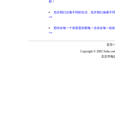
程！
也许我们过着不同的生活，也许我们做着不
>>
想你在每一个有星星的夜晚！念你在每一刻
>>
首页
>
Copyright © 2002 Sohu.c
北京市电