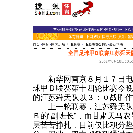
首页
-
邮件
-
短信
-
商城
-
搜索
-
新闻
-
体育
-
财经
-
I T
-
娱
体育新闻
-
中国足球
-
国际足坛
-
足彩
-
篮
首页
>
体育
>
国内足坛
>
甲B联赛
>
甲B联赛第14轮
>
最新动态
全国足球甲B联赛江苏舜天
2002年8月18日10:
新华网南京８月１７日电（
球甲Ｂ联赛第十四轮比赛今
的江苏舜天队以３：０战胜
上一轮联赛，江苏舜天队
Ｂ的“副班长”，而甘肃天马
层苦苦挣扎，目前仅比积分垫