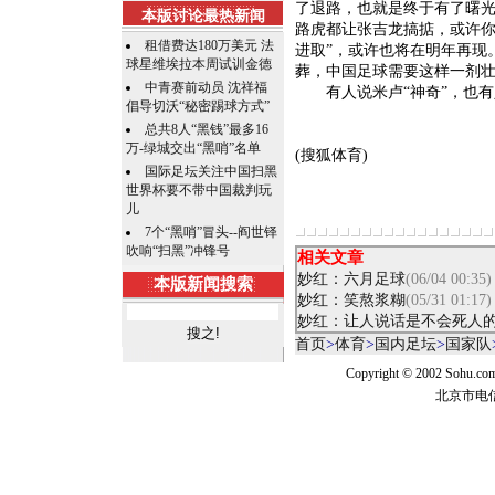
了退路，也就是终于有了曙
本版讨论最热新闻
路虎都让张吉龙搞掂，或许你
租借费达180万美元 法
进取”，或许也将在明年再现
球星维埃拉本周试训金德
葬，中国足球需要这样一剂
中青赛前动员 沈祥福
有人说米卢“神奇”，也有人
倡导切沃“秘密踢球方式”
总共8人“黑钱”最多16
万-绿城交出“黑哨”名单
(搜狐体育)
国际足坛关注中国扫黑
世界杯要不带中国裁判玩
儿
7个“黑哨”冒头--阎世铎
吹响“扫黑”冲锋号
相关文章
妙红：六月足球
(06/04 00:35)
本版新闻搜索
妙红：笑熬浆糊
(05/31 01:17)
妙红：让人说话是不会死人
首页
>
体育
>
国内足坛
>
国家队
Copyright © 2002 Sohu.c
北京市电