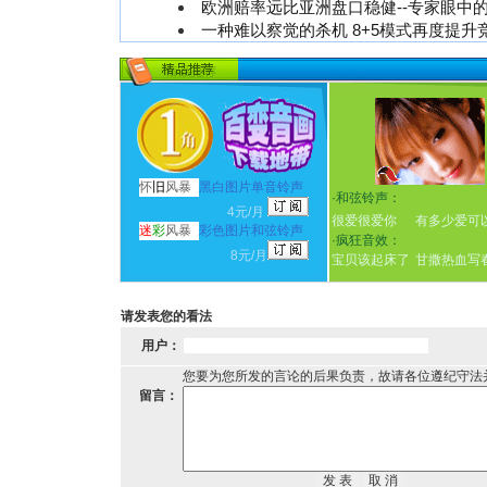
欧洲赔率远比亚洲盘口稳健--专家眼中
一种难以察觉的杀机 8+5模式再度提升
怀
旧
风暴
黑白图片单音铃声
·
和弦铃声：
4元/月
很爱很爱你
有多少爱可
迷
彩
风暴
彩色图片和弦铃声
·
疯狂音效：
8元/月
宝贝该起床了
甘撒热血写
请发表您的看法
用户：
您要为您所发的言论的后果负责，故请各位遵纪守法
留言：