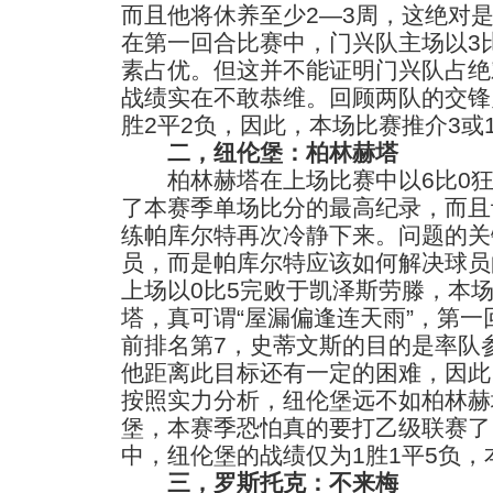
而且他将休养至少2—3周，这绝对
在第一回合比赛中，门兴队主场以3
素占优。但这并不能证明门兴队占绝
战绩实在不敢恭维。回顾两队的交锋
胜2平2负，因此，本场比赛推介3或
二，纽伦堡：柏林赫塔
柏林赫塔在上场比赛中以6比0狂胜
了本赛季单场比分的最高纪录，而且
练帕库尔特再次冷静下来。问题的关
员，而是帕库尔特应该如何解决球员
上场以0比5完败于凯泽斯劳滕，本
塔，真可谓“屋漏偏逢连天雨”，第
前排名第7，史蒂文斯的目的是率队
他距离此目标还有一定的困难，因此
按照实力分析，纽伦堡远不如柏林赫
堡，本赛季恐怕真的要打乙级联赛了
中，纽伦堡的战绩仅为1胜1平5负，
三，罗斯托克：不来梅