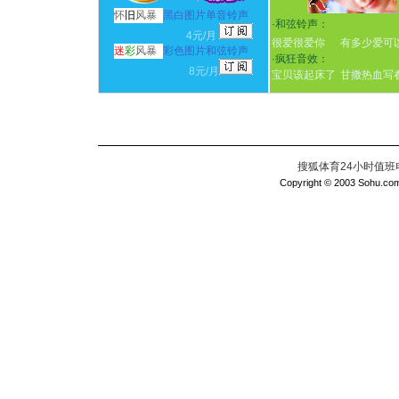
怀
旧
风暴
黑白图片单音铃声
·
和弦铃声：
4元/月
很爱很爱你
有多少爱可
迷
彩
风暴
彩色图片和弦铃声
·
疯狂音效：
8元/月
宝贝该起床了
甘撒热血写
搜狐体育24小时值班电话：
Copyright © 2003 Sohu.com I