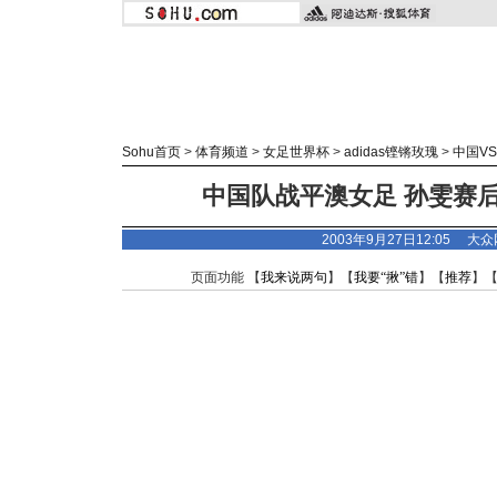
Sohu首页
>
体育频道
>
女足世界杯
>
adidas
铿锵玫瑰
>
中国V
中国队战平澳女足 孙雯赛
2003年9月27日12:05 大
页面功能 【
我来说两句
】【
我要“揪”错
】【
推荐
】