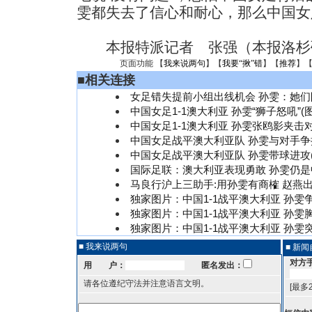
雯都失去了信心和耐心，那么中国女
本报特派记者 张强（本报洛杉矶
页面功能 【
我来说两句
】【
我要“揪”错
】【
推荐
】
■
相关连接
女足错失提前小组出线机会 孙雯：她
中国女足1-1澳大利亚 孙雯“狮子怒吼”(
中国女足1-1澳大利亚 孙雯张鸥影夹击对
中国女足战平澳大利亚队 孙雯与对手争抢
中国女足战平澳大利亚队 孙雯带球进攻(
国际足联：澳大利亚表现勇敢 孙雯仍
马良行沪上三助手:用孙雯有商榷 赵燕
独家图片：中国1-1战平澳大利亚 孙雯
独家图片：中国1-1战平澳大利亚 孙雯
独家图片：中国1-1战平澳大利亚 孙雯
■ 我来说两句
■ 新
对方
用 户：
匿名发出：
请各位遵纪守法并注意语言文明。
[最多