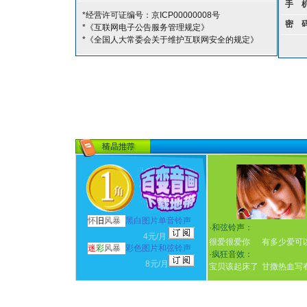
手 
*经营许可证编号：京ICP00000008号
密 
*《互联网电子公告服务管理规定》
*《全国人大常委会关于维护互联网安全的规定》
怀
旧
风暴
黑白图片单音铃声
·
和弦铃声：
4元/月
很爱很爱你
有多少爱可
迷
彩
风暴
彩色图片和弦铃声
·
疯狂音效：
8元/月
宝贝该起床了
甘撒热血写