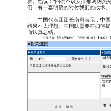
赛。她说：“的确不该安排那两场热
们，有一套明确的对付我们的战术。
中国代表团团长南勇表示，中国
结果不太理想。中国队需要在如何提
面认真总结。
页面功能 【
我来说两句
】【
我要“揪”错
】【
推荐
】
■
相关连接
■ 我来说两句
■ 新
对方
用 户：
匿名发出：
请各位遵纪守法并注意语言文明。
[最多
短信内
署 