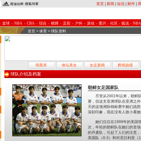
首页
|
新闻
|
短信
|
邮件
|
-
篮球
-
NBA
-
CBA
-
综合
-
棋牌
-
足彩
-
户外
-
滚动
-
图片
-
社区
-
狐说
-
NB
首页
>
体育
>
球队资料
明星库
体坛美女
女足新闻
辉煌战绩
球队介绍及档案
朝鲜女足国家队
尽管从2001年以来，朝鲜
赛，但这支亚洲球队在亚洲之外
天的这项洲际锦标赛中她们战胜
深刻印象，现在没有人敢小看她
她们仅仅在1999年的美国
次，年轻的朝鲜队在她们的首场
的丹麦队，引起了人们的注意，
美国队（0-3）和对尼日利亚（