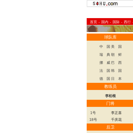
首页
-
国内
-
国际
-
西行
球队库
中 国
美 国
瑞 典
朝 鲜
挪 威
巴 西
法 国
韩 国
德 国
日 本
教练员
李松根
门将
1号
李正喜
18号
千庆花
后卫