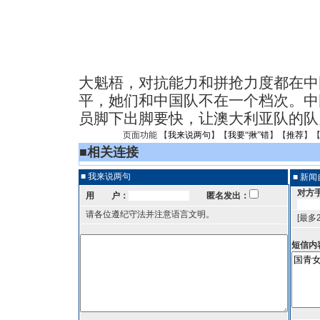
大魁梧，对抗能力和拼抢力度都在中
平，她们和中国队不在一个档次。中
员脚下出脚要快，让澳大利亚队的队
页面功能 【
我来说两句
】【
我要“揪”错
】【
推荐
】
■
相关连接
■ 我来说两句
■ 新
对方
用 户：
匿名发出：
请各位遵纪守法并注意语言文明。
[最多
短信内