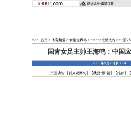
Sohu首页
>
体育频道
>
女足世界杯
>
adidas
铿锵玫瑰
>
中国V
国青女足主帅王海鸣：中国
2003年9月26日01:2
页面功能 【
我来说两句
】【
我要“揪”错
】【
推荐
】