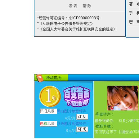
署 
手 
*经营许可证编号：京ICP00000008号
密 
*《互联网电子公告服务管理规定》
*《全国人大常委会关于维护互联网安全的规定》
怀
旧
风暴
黑白图片单音铃声
·
和弦铃声：
4元/月
很爱很爱你
有多少爱可
迷
彩
风暴
彩色图片和弦铃声
·
疯狂音效：
8元/月
宝贝该起床了
甘撒热血写