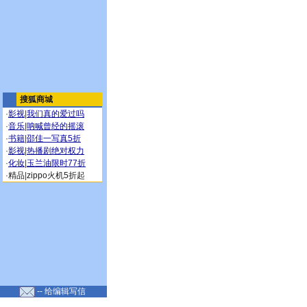
搜狐商城
·
影视
|
我们真的爱过吗
·
音乐
|
呐喊曾经的摇滚
·
书籍
|
邵佳一写真5折
·
影视
|
热播剧绝对权力
·
化妆
|
玉兰油限时77折
·
精品
|
zippo火机5折起
-- 给编辑写信