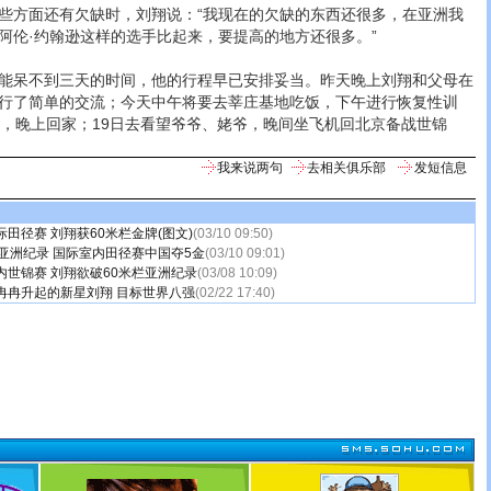
方面还有欠缺时，刘翔说：“我现在的欠缺的东西还很多，在亚洲我
阿伦·约翰逊这样的选手比起来，要提高的地方还很多。”
呆不到三天的时间，他的行程早已安排妥当。昨天晚上刘翔和父母在
行了简单的交流；今天中午将要去莘庄基地吃饭，下午进行恢复性训
后，晚上回家；19日去看望爷爷、姥爷，晚间坐飞机回北京备战世锦
我来说两句
去相关俱乐部
发短信息
田径赛 刘翔获60米栏金牌(图文)
(03/10 09:50)
亚洲纪录 国际室内田径赛中国夺5金
(03/10 09:01)
内世锦赛 刘翔欲破60米栏亚洲纪录
(03/08 10:09)
冉冉升起的新星刘翔 目标世界八强
(02/22 17:40)