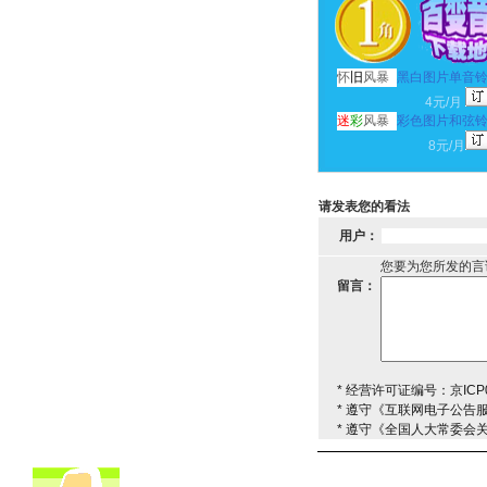
怀
旧
风暴
黑白图片单音
4元/月
迷
彩
风暴
彩色图片和弦
8元/月
请发表您的看法
用户：
您要为您所发的言
留言：
* 经营许可证编号：京ICP0
* 遵守《互联网电子公告
* 遵守《全国人大常委会