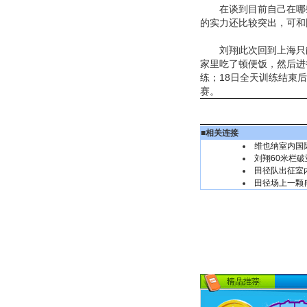
在谈到目前自己在哪些
的实力还比较突出，可和
刘翔此次回到上海只能
家里吃了顿便饭，然后进
练；18日全天训练结束
赛。
■
相关连接
维也纳室内国际
刘翔60米栏破
田径队出征室
田径场上一颗