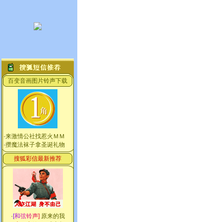
百变音画图片铃声下载
·
来激情公社找惹火ＭＭ
·
攒魔法袜子拿圣诞礼物
搜狐彩信最新推荐
·
[
和
弦
铃
声
]
原来的我