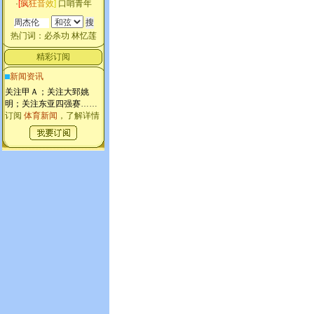
·
[
疯
狂
音
效
]
口哨青年
热门词：
必杀功
林忆莲
精彩订阅
新闻资讯
关注甲Ａ；关注大郅姚
明；关注东亚四强赛
……
订阅
体育新闻
，了解详情