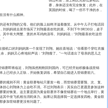
倒过时差，加上刚比完那么多站比
赛，身体还没有完全恢复；此外，在
英国的时候，喝了一些不干净的水，
在没有什么精神。
还有刘翔的父母。他们的脸上始终洋溢着微笑。从中午儿子打电话回
，刘妈妈就去菜市场买了刘翔最喜欢吃的菜。不到下午3时30分，桌子
。其中有大闸蟹、煲的木耳鸡肉汤等。刘妈妈说：“刘翔最喜欢吃这些
。”
接机口的刘妈妈第一个发现了刘翔。她欣喜地说：“你看那个穿红衣服
之余，妈妈又心疼地轻声说：“刘翔瘦了。”一句话道出了母亲的思儿之
锦赛即将临近，刘翔虽然刚刚回到国内，可已经开始积极备战世锦
本上已经步入正轨，开始恢复训练，希望自己能进入世锦赛前六。
的规则不同：黄金联赛每站只要发一枪，而世锦赛需要预、次、复、
体担心刘翔体力上会吃不消。不过刘翔表示：其实自己更愿意参加这种
赛要好恢复。这主要是因为黄金联赛并不像世锦赛在一个地点举行，黄
这其中坐飞机相当消耗体力。如果让我选择我一定选择发四枪。黄金联
那参加世锦赛更没有问题了。