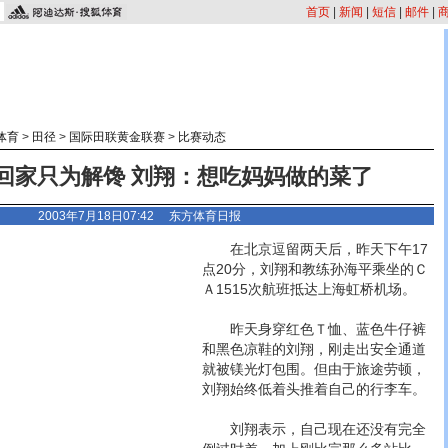
首页
|
新闻
|
短信
|
邮件
|
体育
>
田径
>
国际田联黄金联赛
>
比赛动态
回家只为解馋 刘翔：想吃妈妈做的菜了
2003年7月18日07:42
东方体育日报
在北京逗留两天后，昨天下午17
点20分，刘翔和教练孙海平乘坐的Ｃ
Ａ1515次航班抵达上海虹桥机场。
昨天身穿红色Ｔ恤、蓝色牛仔裤
和黑色凉鞋的刘翔，刚走出安全通道
就被镁光灯包围。但由于旅途劳顿，
刘翔始终低着头推着自己的行李车。
刘翔表示，自己现在还没有完全