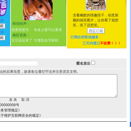
含蓄幽默的情趣段子，创意新
颖的搞笑图片，让你看了就想
铃声
·
和弦铃声：
笑，笑了还想笑。
很爱很爱你
有多少爱可以重来
铃声
·
疯狂音效：
订阅任何
彩信服务
宝贝该起床了
甘撒热血写春秋
三天内退订
不收费！！！
匿名发出
论的后果负责，故请各位遵纪守法并注意语言文明。
0000008号
服务管理规定》
关于维护互联网安全的规定》