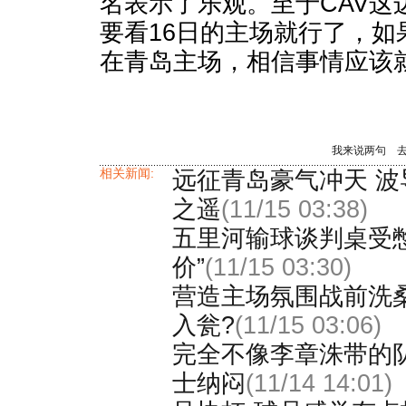
名表示了乐观。至于CAV这
要看16日的主场就行了，如
在青岛主场，相信事情应该
我来说两句
相关新闻:
远征青岛豪气冲天 
之遥
(11/15 03:38)
五里河输球谈判桌受憋
价”
(11/15 03:30)
营造主场氛围战前洗
入瓮?
(11/15 03:06)
完全不像李章洙带的队
士纳闷
(11/14 14:01)