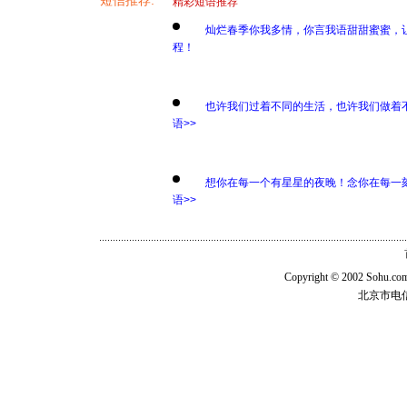
短信推荐:
精彩短语推荐
灿烂春季你我多情，你言我语甜甜蜜蜜，
程！
也许我们过着不同的生活，也许我们做着
语>>
想你在每一个有星星的夜晚！念你在每一
语>>
Copyright © 2002 Sohu.c
北京市电