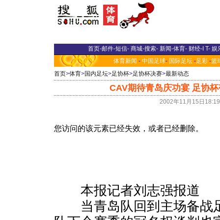
首页
-
邮件
-
短信
-
商城
-
搜索
-
新闻
-
体育
-
财经
-
I T
-
娱
体育新闻
-
中国足球
-
国际足坛
-
足彩
-
篮
首页
>
体育
>
国内足坛
>
足协杯
>
足协杯决赛
>
最新动态
CAV期待青岛庆功宴 足协
2002年11月15日18:
本报记者刘志强报道
当青岛队回到主场备战足