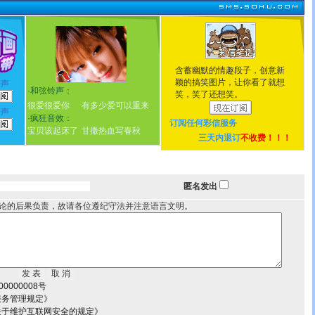
含蓄幽默的情趣段子，创意新
颖的搞笑图片，让你看了就想
铃声
·
和弦铃声：
笑，笑了还想笑。
很爱很爱你
有多少爱可以重来
铃声
·
疯狂音效：
订阅任何
彩信服务
宝贝该起床了
甘撒热血写春秋
三天内退订
不收费！！！
匿名发出
论的后果负责，故请各位遵纪守法并注意语言文明。
0000008号
服务管理规定》
关于维护互联网安全的规定》