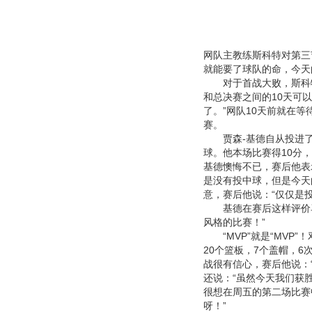
网队主教练斯科特对第三
就能要了球队的命，今天
对于首战大败，斯科特
和总决赛之间的10天可
了。”网队10天前就在
赛。
贾森-基德自从投进了前
球。他本场比赛得10分，
基德懊悔不已，赛后他表
是没有投中球，但是今天
意，赛后他说：“仅仅是
基德在赛后这样评价马
风格的比赛！”
“MVP”就是“MVP”
20个篮板，7个盖帽，
战很有信心，赛后他说：
还说：“虽然今天我们获
很想在周五的第二场比赛
呀！”