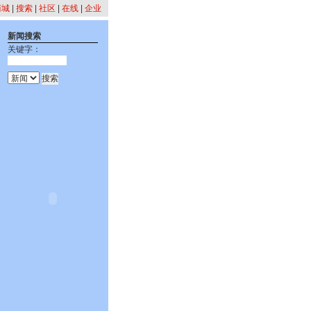
商城
|
搜索
|
社区
|
在线
|
企业
新闻搜索
关键字：