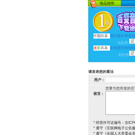
怀
旧
风暴
黑白图片单音
4元/月
迷
彩
风暴
彩色图片和弦
8元/月
请发表您的看法
用户：
您要为您所发的言
留言：
* 经营许可证编号：京ICP0
* 遵守《互联网电子公告
* 遵守《全国人大常委会