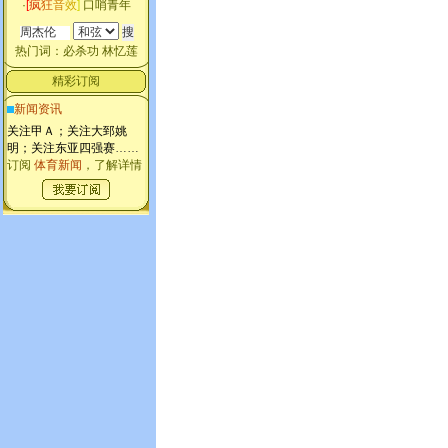
·
[
疯
狂
音
效
]
口哨青年
热门词：
必杀功
林忆莲
精彩订阅
新闻资讯
关注甲Ａ；关注大郅姚
明；关注东亚四强赛
……
订阅
体育新闻
，了解详情