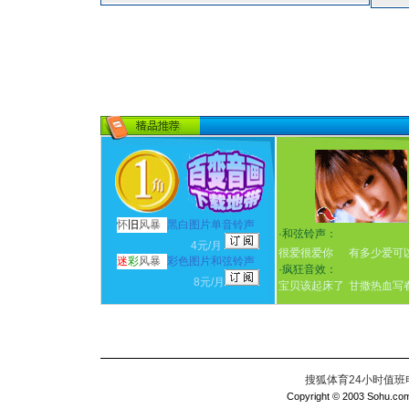
怀
旧
风暴
黑白图片单音铃声
·
和弦铃声：
4元/月
很爱很爱你
有多少爱可
迷
彩
风暴
彩色图片和弦铃声
·
疯狂音效：
8元/月
宝贝该起床了
甘撒热血写
搜狐体育24小时值班电话：
Copyright © 2003 Sohu.com I