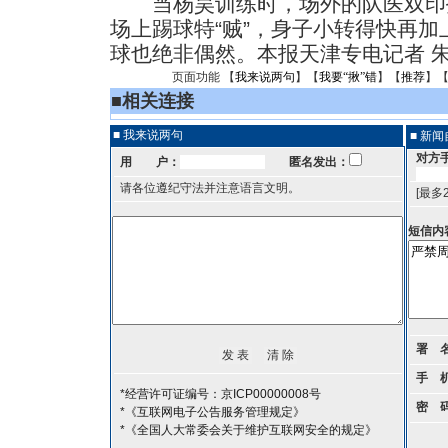
当杨昊训练时，场外的队医双印
场上踢球特“贼”，身子小转得快再
球也绝非偶然。本报天津专电记者 
页面功能 【
我来说两句
】【
我要“揪”错
】【
推荐
】
■
相关连接
■ 我来说两句
■ 新
对方
用 户：
匿名发出：
请各位遵纪守法并注意语言文明。
[最多
短信内
署 
手 
*经营许可证编号：京ICP00000008号
密 
*《互联网电子公告服务管理规定》
*《全国人大常委会关于维护互联网安全的规定》