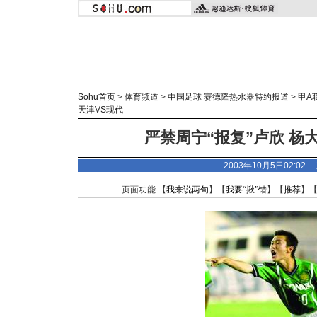
Sohu首页
>
体育频道
>
中国足球 赛德隆热水器特约报道
>
甲A
天津VS现代
严禁周宁“报复”卢欣 杨
2003年10月5日02:0
页面功能 【
我来说两句
】【
我要“揪”错
】【
推荐
】