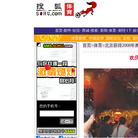
首页
-
邮件
-
短信
-
商城
-
搜索
-
新闻
-
体育
-
财经
-
I T
-
娱
体育新闻
-
中国足球
-
国际足坛
-
足彩
-
篮
首页
>
体育
>
北京获得2008
欢