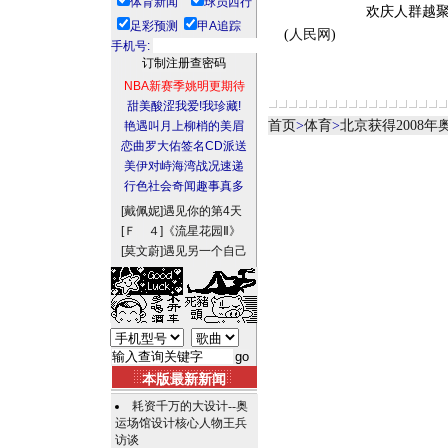
体育新闻
球员西行
欢庆人群越
足彩预测
甲A追踪
(
人民网
)
手机号:
NBA新赛季姚明更期待
甜美酸涩我爱!我珍藏!
首页
>
体育
>
北京获得2008
艳遇叫月上柳梢的美眉
恋曲罗大佑签名CD派送
美伊对峙海湾战况速递
行色社会奇闻趣事真多
[戴佩妮]
遇见你的第4天
[Ｆ ４]
《流星花园Ⅱ》
[莫文蔚]
遇见另一个自己
本版最新新闻
耗资千万的大设计--奥
运场馆设计核心人物王兵
访谈