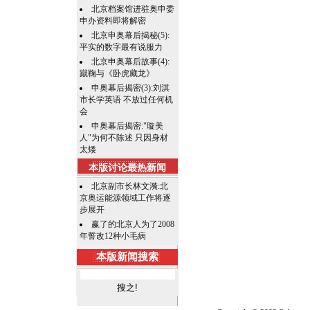
北京档案馆进驻奥申委
申办资料即将解密
北京申奥幕后揭秘(5):
平实的数字最有说服力
北京申奥幕后故事(4):
蹴鞠与《卧虎藏龙》
申奥幕后揭密(3):刘淇
市长学英语 不放过任何机
会
申奥幕后揭密:"璇美
人"为何不陈述 只因身材
太矮
本版讨论最热新闻
北京副市长林文漪:北
京奥运能源领域工作将逐
步展开
赢了的北京人为了2008
年誓改12种小毛病
本版新闻搜索