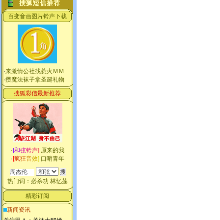
百变音画图片铃声下载
·
来激情公社找惹火ＭＭ
·
攒魔法袜子拿圣诞礼物
搜狐彩信最新推荐
·
[
和
弦
铃
声
]
原来的我
·
[
疯
狂
音
效
]
口哨青年
热门词：
必杀功
林忆莲
精彩订阅
新闻资讯