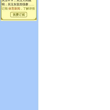
关注甲Ａ；关注大郅姚
明；关注东亚四强赛
……
订阅
体育新闻
，了解详情