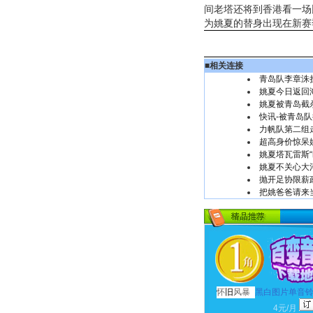
间老塔还将到香港看一场
为姚夏的替身出现在新赛
■
相关连接
青岛队李章洙
姚夏今日返回
姚夏被青岛截
快讯-被青岛队
力帆队第二组
超高身价惊呆姚
姚夏塔瓦雷斯“
姚夏不关心大
抛开足协限薪政
把姚爸爸请来
怀
旧
风暴
黑白图片单音
4元/月