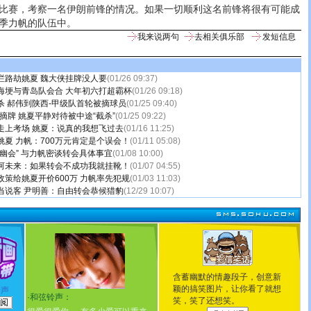
比赛，考察一名伊朗前锋的情况。如果一切顺利这名前锋将很有可能成
季力帆的队伍中。
我来说两句
去相关俱乐部
发短信息
拦路劫姚夏 魏大侠挂牌没人要
(01/26 09:37)
海埂与青岛队会合 大年初六打超霸杯
(01/26 09:18)
杀 郝伟到陕西-甲级队首轮被摘球员
(01/25 09:40)
摘牌 姚夏平静对待被中途“截杀”
(01/25 09:22)
走上考场 姚夏：说真的我想飞过去
(01/16 11:25)
夏 力帆：700万元肯定是个误会！
(01/11 05:08)
幽会” 与力帆密谈转会具体事宜
(01/08 10:00)
河未来：如果转会不成功我就挂靴！
(01/07 04:55)
策给姚夏开价600万 力帆率先犯规
(01/03 11:03)
当说客 尹明善：自由转会恭候猎豹
(12/29 10:07)
含蓄幽默的情趣段子，创意新
颖的搞笑图片，让你看了就想
铃声
·
和弦铃声：
笑，笑了还想笑。