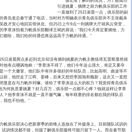
据记者了解到的情况，为了能成功
引进姚夏，摘牌之前力帆俱乐部的工作
一直做到了25日凌晨一点，俱乐部的副
的青岛老总秦宁通了电话，当时对方明确表示青岛俱乐部并不主张截杀
吴政才安心地回宾馆休息。但25日上午9点一到摘牌大厅就风云突变，
的李章洙拍着力帆俱乐部翻译王斌的肩说：“我们今天肯定要摘他，力
们都给，我们给的待遇也将远远高于力帆的待遇。”
5日凌晨两点多赶到北京却没有摘到姚夏的力帆主教练塔瓦雷斯显然很
时他有点嘲讽地称：“李章洙不得了，他们今年这么强大，肯定又要夺
是一个大傻冒。他们队中有许多很好的年轻队员，比如高明、曲波等不
以前，他挖走了江晖、姜峰，后来又想挖李国旭和魏新，这次又一直想
明显是在与力帆作对嘛。谁给了李章洙这么大的权力？我觉得青岛俱乐
“他为何执意要姚夏？好几百万，俱乐部一点都不心疼？钱就这样让李章
人？他李章洙不就是一直不服气嘛，每年联赛的排名都在我的球队后
，我也不怕他。”
帆俱乐部决心把新赛季的前锋人选放在了外援身上。目前随队试训的
，试训情况都不错，但据了解俱乐部最终可能只留下一人。而在春节期