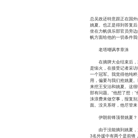
总吴政还特意跟正在国外
姚夏。也正是得到答复后
坐在力帆俱乐部官员旁边
帆方面给他的一切条件我
老塔嘲讽李章洙
在摘牌大会结束后，2
是恼火，在接受记者采访
一个冠军。我觉得他纯粹
用，偏要与我们抢姚夏。
来挖王安治和姚夏。这很
部有问题。”他想了想：
洙浪费来做空事，报复别
面。没关系呀，他尽管来
伊朗前锋顶替姚夏？
由于没能摘到姚夏，力
3名外援中有两个是前锋