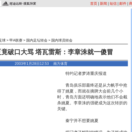
首页
|
新闻
|
短信
|
邮件
|
足球
>
甲A联赛
>
国内足坛转会
>
国内球员转会
夏竟破口大骂 塔瓦雷斯：李章洙就一傻冒
2003年1月28日12:53
南方体育
特约记者梦涛重庆报道
青岛俱乐部最终还是从力帆手中抢
得了姚夏，而就在摘牌大会前几个小
时，青岛方面还明确地表示他们不会截
杀姚夏。李章洙的强硬成为这次转折的
关键。
秦宁并不想要姚夏