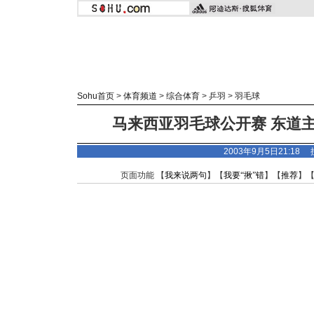
Sohu首页
>
体育频道
>
综合体育
>
乒羽
>
羽毛球
马来西亚羽毛球公开赛 东道
2003年9月5日21:18
页面功能 【
我来说两句
】【
我要“揪”错
】【
推荐
】