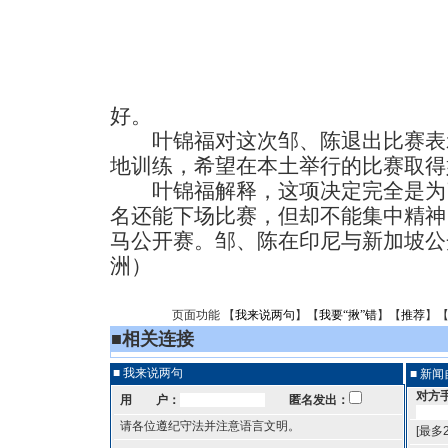
好。
叶锦福对这次邹、陈退出比赛表
地训练，希望在本土举行的比赛取得
叶锦福解释，这项决定完全是为
名还能下场比赛，但却不能集中精神
马公开赛。邹、陈在印尼与新加坡公
洲）
页面功能 【
我来说两句
】【
我要“揪”错
】【
推荐
】
■
相关连接
■ 我来说两句
■ 新
对方
用 户：
匿名发出：
请各位遵纪守法并注意语言文明。
[最多