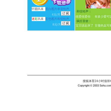
怀
旧
风暴
黑白图片单音铃声
·
和弦铃声：
4元/月
很爱很爱你
有多少爱可
迷
彩
风暴
彩色图片和弦铃声
·
疯狂音效：
8元/月
宝贝该起床了
甘撒热血写
搜狐体育24小时值班电话：
Copyright © 2003 Sohu.com I