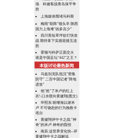
场 科健客战青岛保平争
胜
上海媒体围堵马科斯
梅雨“助阵”领头羊 陕西
国力上海滩“凶多吉少”
四川剪短草坪欲打快攻
战 期待拿下实德迎接五连
胜
霍顿与科萨正面交火
谁是中国足坛“442”之王？
本版讨论最热新闻
乌兹别克队抵沈"密集
防守" 二百中国记者"阵地
进攻"
他"抢"了米卢的红上
衣!-口水喷向黄健翔(图文)
毕熙东:斩继海以谢米
卢 不可饶恕的行为挽救卡
塔尔
黄健翔评中卡之战:"神
奇"的米卢 神奇的昏招
南辰:这世界变化快--评
黄健翔中卡之战解说