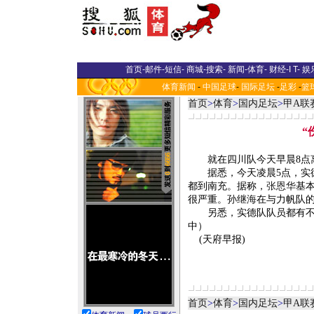
首页
-
邮件
-
短信
-
商城
-
搜索
-
新闻
-
体育
-
财经
-
I T
-
娱
体育新闻
-
中国足球
-
国际足坛
-
足彩
-
篮
首页
>
体育
>
国内足坛
>
甲A联
“
就在四川队今天早晨8点离
据悉，今天凌晨5点，实德
都到南充。据称，
张恩华
基
很严重。
孙继海
在与力帆队
另悉，实德队队员都有不同
中）
(天府早报)
首页
>
体育
>
国内足坛
>
甲A联