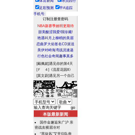
体育新闻
球员西行
足彩预测
甲A追踪
手机号:
NBA新赛季姚明更期待
甜美酸涩我爱!我珍藏!
艳遇叫月上柳梢的美眉
恋曲罗大佑签名CD派送
美伊对峙海湾战况速递
行色社会奇闻趣事真多
[戴佩妮]
遇见你的第4天
[Ｆ ４]
《流星花园Ⅱ》
[莫文蔚]
遇见另一个自己
本版最新新闻
国作金邂逅朱广沪 亲
密战友横眉冷对
“黑旋风”艾里归队救