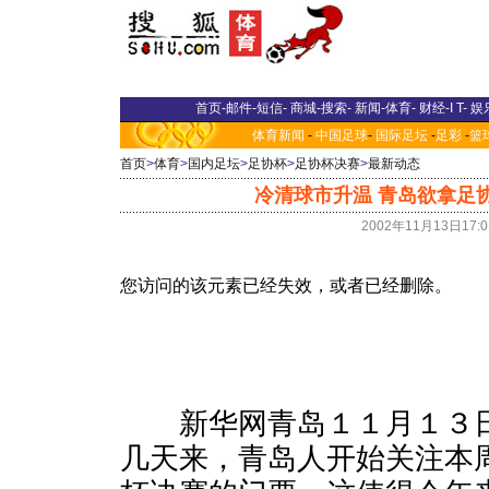
首页
-
邮件
-
短信
-
商城
-
搜索
-
新闻
-
体育
-
财经
-
I T
-
娱
体育新闻
-
中国足球
-
国际足坛
-
足彩
-
篮
首页
>
体育
>
国内足坛
>
足协杯
>
足协杯决赛
>
最新动态
冷清球市升温 青岛欲拿足
2002年11月13日17:
新华网青岛１１月１３日
几天来，青岛人开始关注本