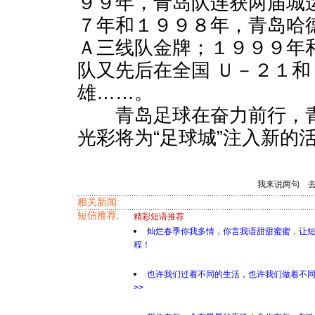
９９年，青岛队连获两届城
７年和１９９８年，青岛哈
Ａ三线队金牌；１９９９年
队又先后在全国 Ｕ－２１
雄……。
青岛足球在奋力前行，青
光彩将为“足球城”注入新的
我来说两句
相关新闻:
短信推荐:
精彩短语推荐
灿烂春季你我多情，你言我语甜甜蜜蜜，让
程！
也许我们过着不同的生活，也许我们做着不
>>