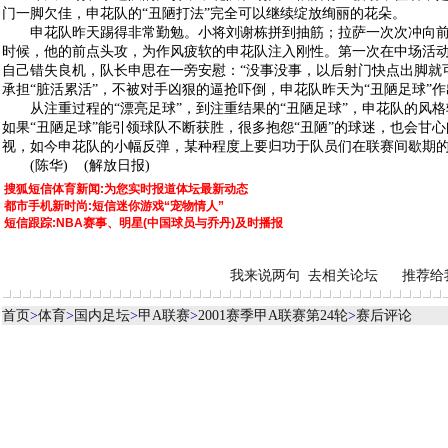
门一脚欠佳，申花队的“丑陋打法”完全可以继续绽放绚丽的花朵。
申花队昨天踢得非常勤勉。小将刘谢栋拼到抽筋；拉萨一次次冲向前
时候，他的前点头攻，为作风疲软的申花队注入刚性。第一次在中场活
自己错失良机，队长申思在一旁安慰：“没事没事，以后射门快点出脚就
承担“脏活累活”，不被对手凶狠的逼抢吓倒，申花队昨天为“丑陋足球”
从注重过程的“漂亮足球”，到注重结果的“丑陋足球”，申花队的风格
如果“丑陋足球”能引领球队不断获胜，很多抱怨“丑陋”的球迷，也会甘
视，如今申花队的小幅反弹，某种程度上要归功于队员们在联赛间歇期
(陈华) (解放日报)
搜狐短信体育新闻:为您实时报道体坛最新动态
都市手机新时尚:短信迷你游戏“宠物情人”
短信跟踪:NBA赛事、明星(中国球员与乔丹)及时播报
我来说两句
去相关论坛
推荐给
首页
>
体育
>
国内足坛
>
甲A联赛
>
2001赛季甲A联赛第24轮
>
赛后评论