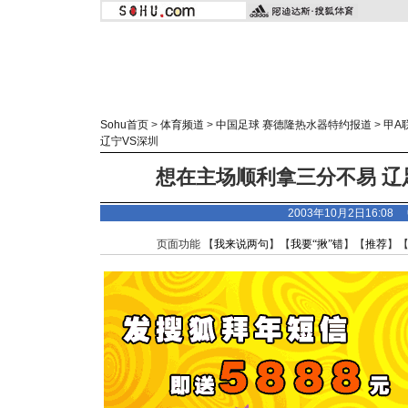
Sohu首页
>
体育频道
>
中国足球 赛德隆热水器特约报道
>
甲A
辽宁VS深圳
想在主场顺利拿三分不易 辽
2003年10月2日16:0
页面功能 【
我来说两句
】【
我要“揪”错
】【
推荐
】