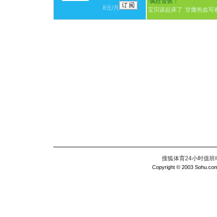
·
疯狂音效：
8元/月
宝贝该起床了
甘撒热血写
搜狐体育24小时值班电话：
Copyright © 2003 Sohu.com I