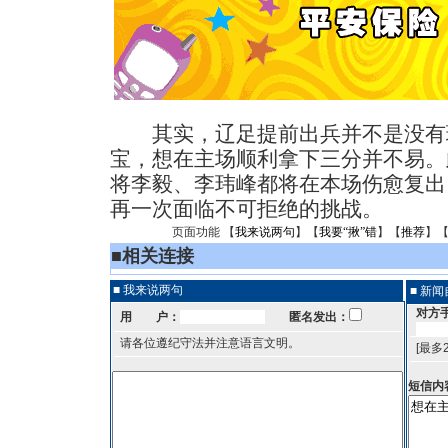
其实，辽足提前出兵并不是没有
宝，想在主场顺利拿下三分并不易。
将李毅、李玮峰都将在本场伤愈复出
再一次面临不可拒绝的挑战。
页面功能 【
我来说两句
】【
我要“揪”错
】【
推荐
】
■
相关连接
■ 我来说两句
■ 新
对方
用 户：
匿名发出：
请各位遵纪守法并注意语言文明。
[最多
短信内