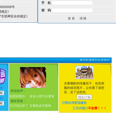
手 机
000008号
密 码
理规定》
护互联网安全的规定》
含蓄幽默的情趣段子，创意新
颖的搞笑图片，让你看了就想
声
·
和弦铃声：
笑，笑了还想笑。
很爱很爱你
有多少爱可以重来
声
·
疯狂音效：
订阅任何
彩信服务
宝贝该起床了
甘撒热血写春秋
三天内退订
不收费！！！