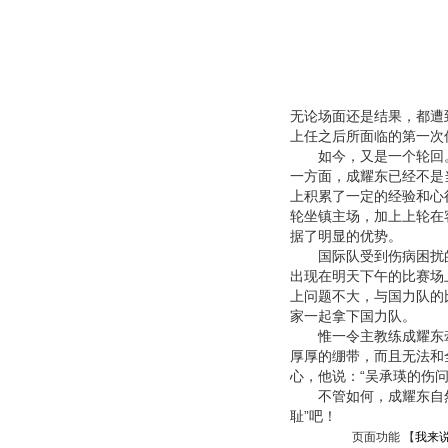
无论场面还是结果，都遭
上任之后所面临的第一次
如今，又是一个轮回。
一方面，成耀东已经不是
上积累了一定的经验和心
轮坐镇主场，加上上轮在
据了明显的优势。
国际队受到伤病困扰的
出现在明天下午的比赛场
上问题不大，与国力队的
家一起拿下国力队。
惟一令主教练成耀东牵
厚厚的绷带，而且无法和
心，他说：“吴承瑛的伤
不管如何，成耀东自然是
耻”吧！
页面功能 【
我来