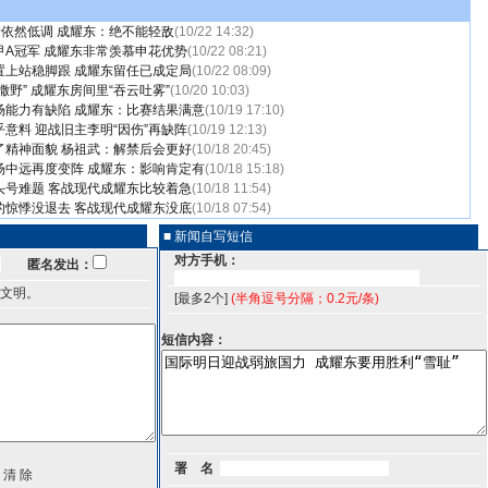
际依然低调 成耀东：绝不能轻敌
(10/22 14:32)
甲A冠军 成耀东非常羡慕申花优势
(10/22 08:21)
置上站稳脚跟 成耀东留任已成定局
(10/22 08:09)
撒野” 成耀东房间里“吞云吐雾”
(10/20 10:03)
场能力有缺陷 成耀东：比赛结果满意
(10/19 17:10)
意料 迎战旧主李明“因伤”再缺阵
(10/19 12:13)
了精神面貌 杨祖武：解禁后会更好
(10/18 20:45)
场中远再度变阵 成耀东：影响肯定有
(10/18 15:18)
头号难题 客战现代成耀东比较着急
(10/18 11:54)
的惊悸没退去 客战现代成耀东没底
(10/18 07:54)
■ 新闻自写短信
对方手机：
匿名发出：
文明。
[最多2个]
(半角逗号分隔；0.2元/条)
短信内容：
署 名