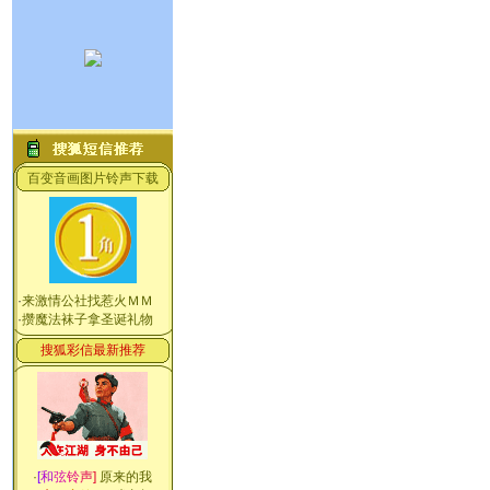
百变音画图片铃声下载
·
来激情公社找惹火ＭＭ
·
攒魔法袜子拿圣诞礼物
搜狐彩信最新推荐
·
[
和
弦
铃
声
]
原来的我