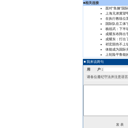
■
相关连接
面对“鱼腩”国
上海兄弟冀望
在执行教练位
国际队在工体“
杨祖武：下半
成耀东布阵出乎
成耀东：打出
祁宏因伤不上
体能成为国际
上轮险平鲁能
■ 我来说两句
用 户：
请各位遵纪守法并注意语言