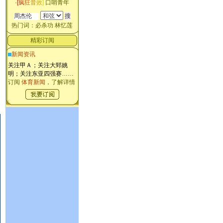
·
[
疯
狂
音
效
]
口哨青年
热门词：
必杀功
林忆莲
精彩订阅
新闻资讯
关注甲Ａ；关注大郅姚
明；关注东亚四强赛
……
订阅
体育新闻
，了解详情