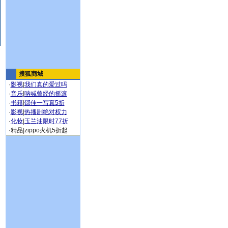
搜狐商城
·
影视
|
我们真的爱过吗
·
音乐
|
呐喊曾经的摇滚
·
书籍
|
邵佳一写真5折
·
影视
|
热播剧绝对权力
·
化妆
|
玉兰油限时77折
·
精品
|
zippo火机5折起