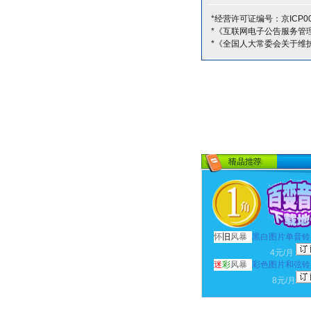
*经营许可证编号：京ICP00
*《互联网电子公告服务管
*《全国人大常委会关于维
怀
旧
风暴
黑白图片单音铃
4元/月
迷
彩
风暴
彩色图片和弦铃
8元/月