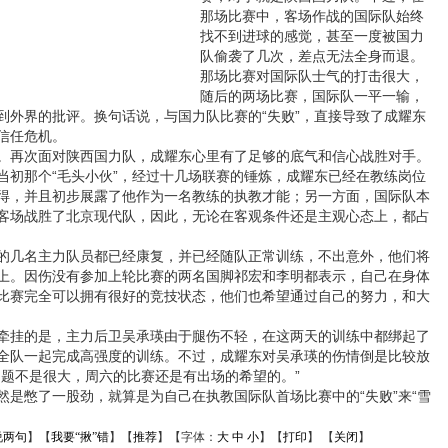
那场比赛中，客场作战的国际队始终
找不到进球的感觉，甚至一度被国力
队偷袭了几次，差点无法全身而退。
那场比赛对国际队士气的打击很大，
随后的两场比赛，国际队一平一输，
到外界的批评。换句话说，与国力队比赛的“失败”，直接导致了成耀东
信任危机。
再次面对陕西国力队，成耀东心里有了足够的底气和信心战胜对手。
当初那个“毛头小伙”，经过十几场联赛的锤炼，成耀东已经在教练岗位
得，并且初步展露了他作为一名教练的执教才能；另一方面，国际队本
客场战胜了北京现代队，因此，无论在客观条件还是主观心态上，都占
几名主力队员都已经康复，并已经随队正常训练，不出意外，他们将
上。因伤没有参加上轮比赛的两名国脚祁宏和李明都表示，自己在身体
比赛完全可以拥有很好的竞技状态，他们也希望通过自己的努力，和大
挂的是，主力后卫吴承瑛由于腿伤不轻，在这两天的训练中都绑起了
全队一起完成高强度的训练。不过，成耀东对吴承瑛的伤情倒是比较放
问题不是很大，周六的比赛还是有出场的希望的。”
憋了一股劲，就算是为自己在执教国际队首场比赛中的“失败”来“雪
说两句
】【
我要“揪”错
】【
推荐
】【字体：
大
中
小
】【
打印
】 【
关闭
】