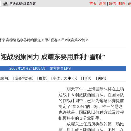
首页
|
新闻
|
短信
|
邮件
|
足球 赛德隆热水器特约报道
>
甲A联赛
>
甲A联赛第22轮
>
迎战弱旅国力 成耀东要用胜利“雪耻”
2003年10月24日08:58
东方体育日报
说两句
】【
我要“揪”错
】【
推荐
】【字体：
大
中
小
】【
打印
】 【
关闭
】
明天下午，上海国际队将在主场
迎战甲Ａ弱旅陕西国力队。在国际队
的作战计划中，已经为这场比赛提前
制定了“拿３分”的目标。惟一的悬念
也许就是，国际队以何种方式及过程
把预料中的３分拿到手。
成耀东上任后所执教的第一场比
赛，对手就是陕西国力队。不过，在