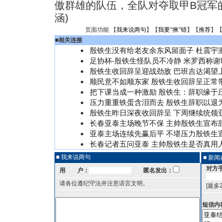
傲群雄的队伍，全队对夺取甲B冠军的
涵)
页面功能 【
我来说两句
】【
我要“揪”错
】【
推荐
】
■
相关连接
殷铁生没有给老友余东风留面子 杜震宇
足协杯-殷铁生怪队员不冷静 米罗西称
殷铁生收回辞呈迎战劲敌 巴班吉达渴望
顺民意不如顺东家 殷铁生收回辞呈正常
把下课当成一种激励 殷铁生：辞职缘于
压力重重铁蛋含泪而去 殷铁生辞职以退
殷铁生昨日深夜收回辞呈 下周继续统领
长春亚泰主场晚节不保 主帅殷铁生宣布
亚泰主场连续先赢后平 不堪压力殷铁生
长春记者五问亚泰 主帅殷铁生是否真用
■ 我来说两句
■ 新
对方
用 户：
匿名发出：
请各位遵纪守法并注意语言文明。
[最多
短信内