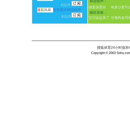
·
和弦铃声：
4元/月
很爱很爱你
有多少爱可
迷
彩
风暴
彩色图片和弦铃声
·
疯狂音效：
8元/月
宝贝该起床了
甘撒热血写
搜狐体育24小时值班电话：
Copyright © 2003 Sohu.com I