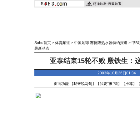
Sohu首页
>
体育频道
>
中国足球 赛德隆热水器特约报道
>
甲B
最新动态
亚泰结束15轮不败 殷铁生：
2003年10月26日01:3
页面功能 【
我来说两句
】【
我要“揪”错
】【
推荐
】