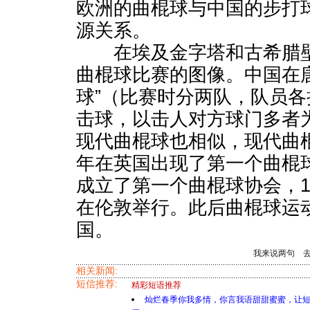
欧洲的曲棍球与中国的步打
源关系。
在埃及金字塔和古希腊壁
曲棍球比赛的图像。中国在
球”（比赛时分两队，队员
击球，以击人对方球门多者
现代曲棍球也相似，现代曲棍
年在英国出现了第一个曲棍球
成立了第一个曲棍球协会，1
在伦敦举行。此后曲棍球运
国。
我来说两句
相关新闻:
短信推荐:
精彩短语推荐
灿烂春季你我多情，你言我语甜甜蜜蜜，让