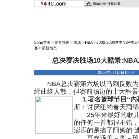
Sohu首页
>
体育频道
>
篮球
>
NBA
>
2002-2003赛季NBA季后
赛
>
最新动态
总决赛决胜场10大酷景:NB
2003年6月16日16:4
NBA总决赛第六场以马刺反败为
经曲终人散，但赛前场边的十大酷景
1.著名篮球节目“
斯：讨厌纽约春天雨绵
25年来最好的歌儿
的任何一首都很不错，
澎湃的是痞子阿姆的“
喜欢汤美－李－琼斯