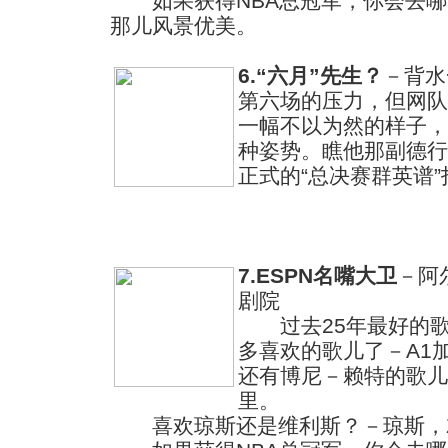
如果获得NBA总冠军，你会去哪
那儿风景优美。
6.“六月”先生？
－背水
第六场的压力，但网队
一幅不以为然的样子，
种姿势。瞧他那副德行
正式的“总决赛群英谱
7.ESPN名嘴大卫
－阿
剧院
过去25年最好的歌
多喜欢的歌儿了－A1
还有博尼－赖特的歌儿
里。
喜欢琼斯还是维利斯？－琼斯，