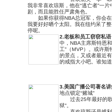
我非常喜欢琼斯，他在“逃亡者”一
剧，而且能胜任严肃角色。
如果你获得NBA总冠军，你会在
我要好好晒个太阳。我在纽约呆了整
停呢。
2.老板和员工窃窃私语
中，NBA主席斯特恩
工”（MVP）。或许
的景点，又或者最近有
的戒指大小吧。谁知道
3.美国广播公司著名
地点锁定“赌城”
过去25年最好的歌儿
狱”。
喜欢琼斯还是维利斯