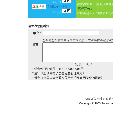
4元/月
很爱很爱你
有多少爱可
迷
彩
风暴
彩色图片和弦铃声
·
疯狂音效：
8元/月
宝贝该起床了
甘撒热血写
请发表您的看法
用户：
您要为您所发的言论的后果负责，故请各位遵纪守法
留言：
* 经营许可证编号：京ICP00000008号
* 遵守《互联网电子公告服务管理规定》
* 遵守《全国人大常委会关于维护互联网安全的规定》
搜狐体育24小时值班电话：
Copyright © 2003 Sohu.com I