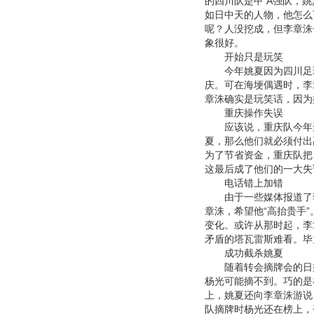
的四川队是甲 A强队，
如日中天的人物，他怎么
呢？人没挖成，但李章洙
象很好。
开始只是玩笑
今年姚夏因为四川足球
庆。可在海埂偶遇时，李
章洙确实是玩笑话，因为
重庆操作失误
应该说，重庆队今年选
夏，那么他们就必须付出
为了节省资金，重庆队把
这最后成了他们的一大失
电话错上加错
由于一些媒体报道了李
章洙，希望他“高抬贵手
变化。或许从那时起，李
矛盾的塔瓦雷斯难看。毕
成功截杀姚夏
随着转会摘牌会的日益
杨光可能摘不到。巧的是
上，姚夏还向李章洙游说
队摘牌时杨光还在榜上，