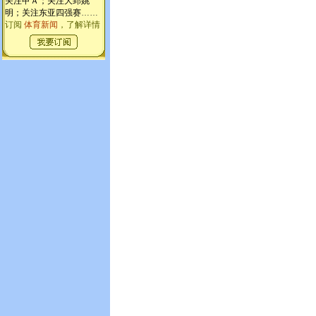
关注甲Ａ；关注大郅姚
明；关注东亚四强赛
……
订阅
体育新闻
，了解详情