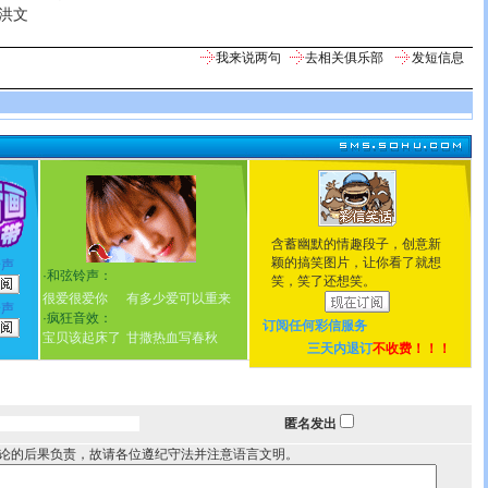
洪文
我来说两句
去相关俱乐部
发短信息
含蓄幽默的情趣段子，创意新
颖的搞笑图片，让你看了就想
铃声
·
和弦铃声：
笑，笑了还想笑。
很爱很爱你
有多少爱可以重来
铃声
·
疯狂音效：
订阅任何
彩信服务
宝贝该起床了
甘撒热血写春秋
三天内退订
不收费！！！
匿名发出
论的后果负责，故请各位遵纪守法并注意语言文明。