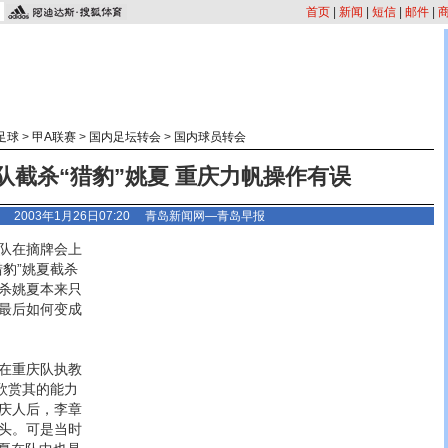
首页
|
新闻
|
短信
|
邮件
|
足球
>
甲A联赛
>
国内足坛转会
>
国内球员转会
队截杀“猎豹”姚夏 重庆力帆操作有误
2003年1月26日07:20
青岛新闻网—青岛早报
队在摘牌会上
豹”姚夏截杀
杀姚夏本来只
最后如何变成
在重庆队执教
欣赏其的能力
庆人后，李章
头。可是当时