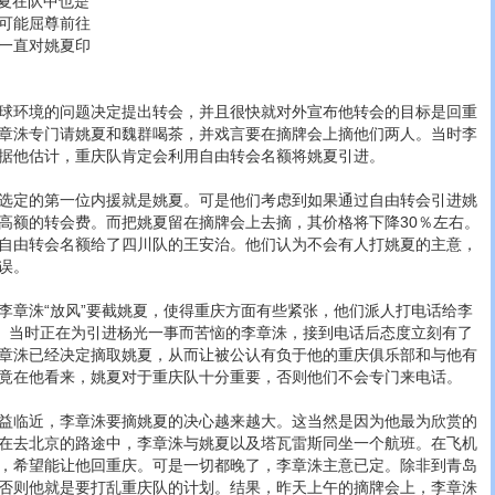
姚夏在队中也是
可能屈尊前往
一直对姚夏印
环境的问题决定提出转会，并且很快就对外宣布他转会的目标是回重
章洙专门请姚夏和魏群喝茶，并戏言要在摘牌会上摘他们两人。当时李
据他估计，重庆队肯定会利用自由转会名额将姚夏引进。
定的第一位内援就是姚夏。可是他们考虑到如果通过自由转会引进姚
高额的转会费。而把姚夏留在摘牌会上去摘，其价格将下降30％左右。
自由转会名额给了四川队的王安治。他们认为不会有人打姚夏的主意，
误。
章洙“放风”要截姚夏，使得重庆方面有些紧张，他们派人打电话给李
”。当时正在为引进杨光一事而苦恼的李章洙，接到电话后态度立刻有了
章洙已经决定摘取姚夏，从而让被公认有负于他的重庆俱乐部和与他有
竟在他看来，姚夏对于重庆队十分重要，否则他们不会专门来电话。
临近，李章洙要摘姚夏的决心越来越大。这当然是因为他最为欣赏的
在去北京的路途中，李章洙与姚夏以及塔瓦雷斯同坐一个航班。在飞机
，希望能让他回重庆。可是一切都晚了，李章洙主意已定。除非到青岛
否则他就是要打乱重庆队的计划。结果，昨天上午的摘牌会上，李章洙