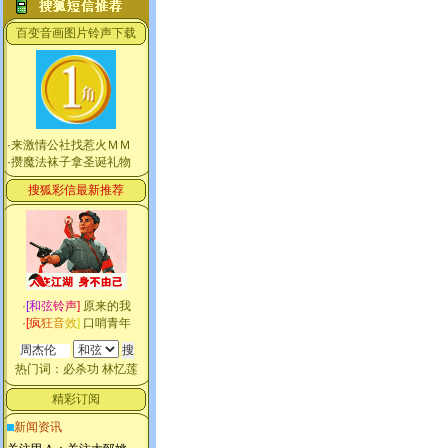
百变音画图片铃声下载
·
来激情公社找惹火ＭＭ
·
攒魔法袜子拿圣诞礼物
搜狐彩信最新推荐
·
[
和
弦
铃
声
]
原来的我
·
[
疯
狂
音
效
]
口哨青年
热门词：
必杀功
林忆莲
精彩订阅
新闻资讯