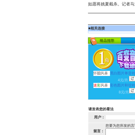
如愿将姚夏截杀。记者马
■
相关连接
怀
旧
风暴
黑白图片单音
4元/月
迷
彩
风暴
彩色图片和弦
8元/月
请发表您的看法
用户：
您要为您所发的言
留言：