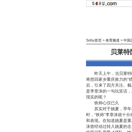
Sohu首页
>
体育频道
>
中国
贝莱特
昨天上午，当贝莱特
将想回家乡重庆效力的“猎
后，引来了四方关注。截
是李章洙的一句玩笑话，
现实的呢？
铁帅心仪已久
其实对于姚夏，早年
时，“铁帅”李章洙就十分
和表现。在知道姚夏是重
洙曾经动过转入姚夏的念